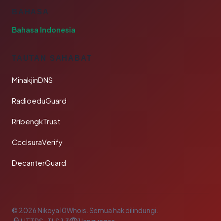
BAHASA
Bahasa Indonesia
TAUTAN SAHABAT
MinakjinDNS
RadioeduGuard
RribengkTrust
CcclsuraVerify
DecanterGuard
© 2026 Nikoya10Whois. Semua hak dilindungi.