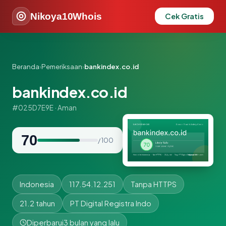
Nikoya10Whois
Cek Gratis
Beranda
›
Pemeriksaan
›
bankindex.co.id
bankindex.co.id
#025D7E9E · Aman
70
/ 100
Indonesia
117.54.12.251
Tanpa HTTPS
21.2 tahun
PT Digital Registra Indo
Diperbarui
3 bulan yang lalu