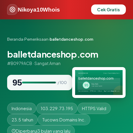
Nikoya10Whois
Cek Gratis
Beranda
›
Pemeriksaan
›
balletdanceshop.com
balletdanceshop.com
#B0979ACB · Sangat Aman
95
/ 100
Indonesia
103.229.73.195
HTTPS Valid
23.5 tahun
Tucows Domains Inc.
Diperbarui
3 bulan yang lalu