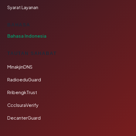
Syarat Layanan
BAHASA
Bahasa Indonesia
TAUTAN SAHABAT
MinakjinDNS
RadioeduGuard
RribengkTrust
CcclsuraVerify
DecanterGuard