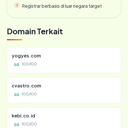
Registrar berbasis di luar negara target
Domain Terkait
yogyes.com
100/100
SG
cvastro.com
100/100
SG
kebi.co.id
100/100
SG