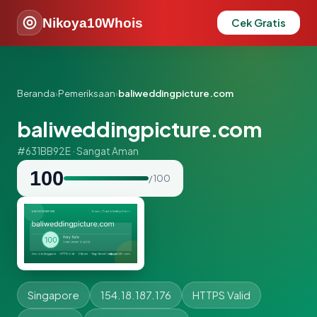
Nikoya10Whois
Cek Gratis
Beranda
›
Pemeriksaan
›
baliweddingpicture.com
baliweddingpicture.com
#631BB92E · Sangat Aman
100
/ 100
Singapore
154.18.187.176
HTTPS Valid