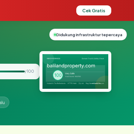
Cek Gratis
Didukung infrastruktur tepercaya
/ 100
alu