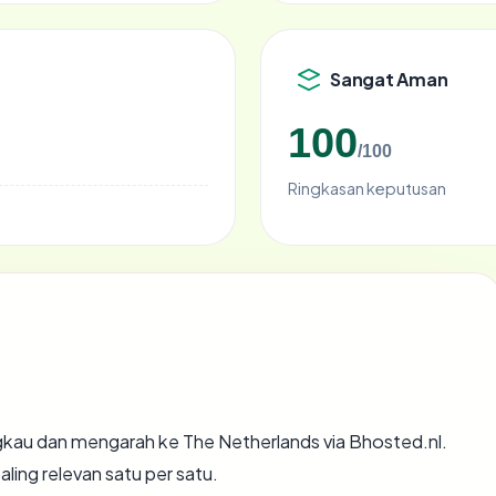
Sangat Aman
100
/100
Ringkasan keputusan
gkau dan mengarah ke The Netherlands via Bhosted.nl.
ling relevan satu per satu.