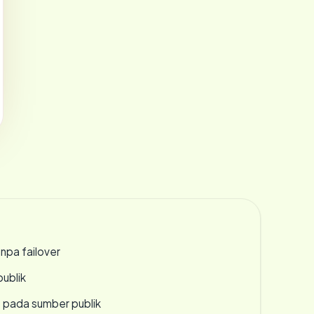
npa failover
publik
s pada sumber publik