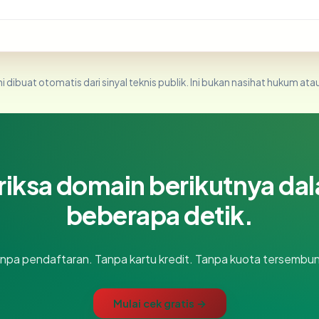
i dibuat otomatis dari sinyal teknis publik. Ini bukan nasihat hukum atau
riksa domain berikutnya da
beberapa detik.
npa pendaftaran. Tanpa kartu kredit. Tanpa kuota tersembun
Mulai cek gratis →