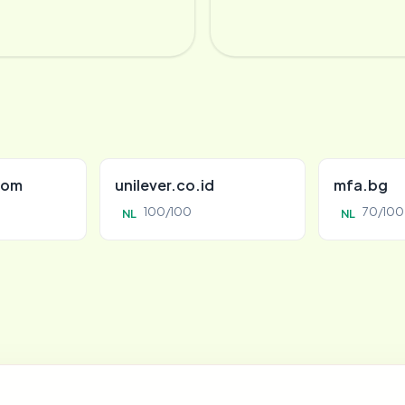
com
unilever.co.id
mfa.bg
100/100
70/100
NL
NL