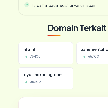
Terdaftar pada registrar yang mapan
Domain Terkait
mfa.nl
panenrental.
75/100
65/100
NL
NL
royalhaskoning.com
85/100
NL