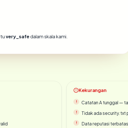
itu
very_safe
dalam skala kami.
Kekurangan
Catatan A tunggal — ta
Tidak ada security.txt 
alid
Data reputasi terbata