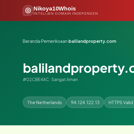
Nikoya10Whois
INTELIJEN DOMAIN INDEPENDEN
Beranda
›
Pemeriksaan
›
balilandproperty.com
balilandproperty
#02CBE4AC · Sangat Aman
The Netherlands
94.124.122.13
HTTPS Valid