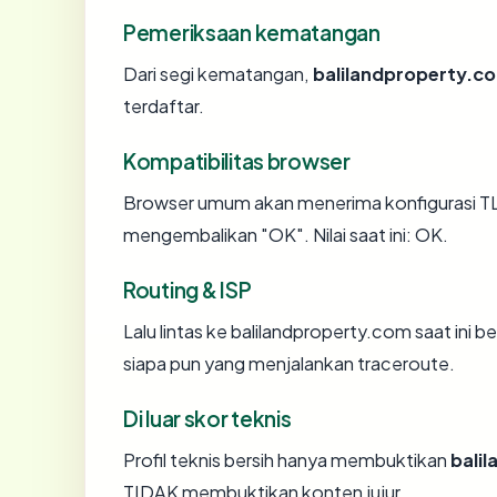
Pemeriksaan kematangan
Dari segi kematangan,
balilandproperty.c
terdaftar.
Kompatibilitas browser
Browser umum akan menerima konfigurasi TLS
mengembalikan "OK". Nilai saat ini: OK.
Routing & ISP
Lalu lintas ke balilandproperty.com saat ini b
siapa pun yang menjalankan traceroute.
Di luar skor teknis
Profil teknis bersih hanya membuktikan
bali
TIDAK membuktikan konten jujur.