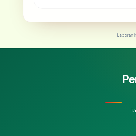
Laporan in
Pe
Ta