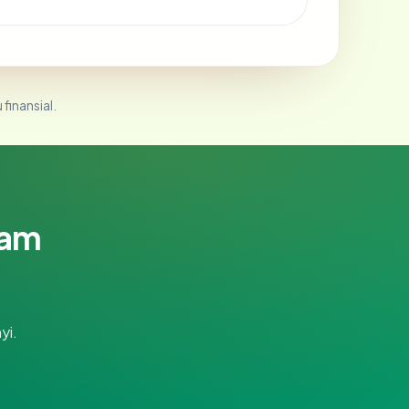
 finansial.
lam
yi.