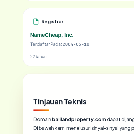
Registrar
NameCheap, Inc.
Terdaftar Pada:
2004-05-10
22 tahun
Tinjauan Teknis
Domain
balilandproperty.com
dapat dijan
Di bawah kami menelusuri sinyal-sinyal yang pa