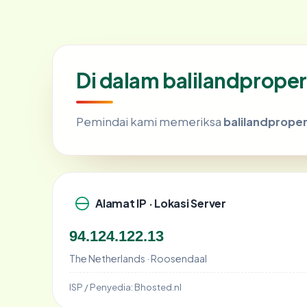
Di dalam balilandprope
Pemindai kami memeriksa
balilandprope
Alamat IP · Lokasi Server
94.124.122.13
The Netherlands · Roosendaal
ISP / Penyedia:
Bhosted.nl