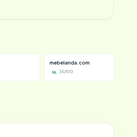
mebelanda.com
35/100
NL