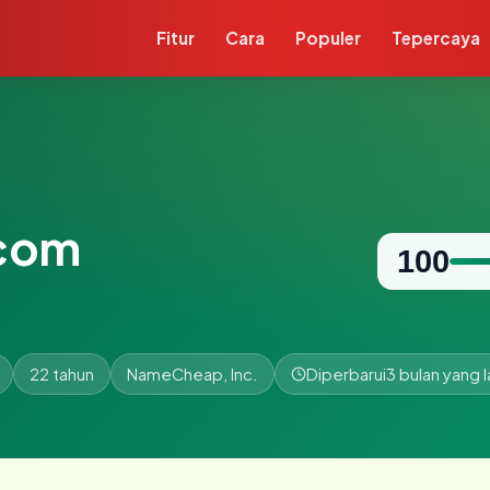
Fitur
Cara
Populer
Tepercaya
.com
100
22 tahun
NameCheap, Inc.
Diperbarui
3 bulan yang l