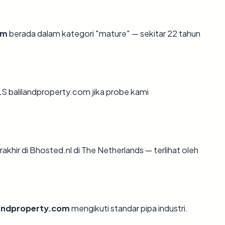
om
berada dalam kategori "mature" — sekitar 22 tahun
 balilandproperty.com jika probe kami
erakhir di Bhosted.nl di The Netherlands — terlihat oleh
landproperty.com
mengikuti standar pipa industri.