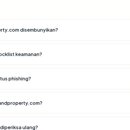
erty.com disembunyikan?
locklist keamanan?
tus phishing?
ilandproperty.com?
diperiksa ulang?