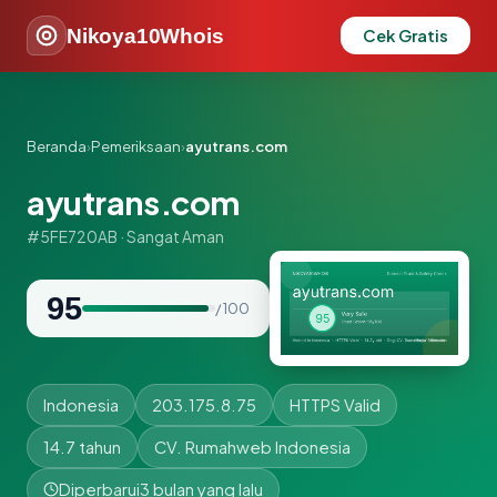
Nikoya10Whois
Cek Gratis
Beranda
›
Pemeriksaan
›
ayutrans.com
ayutrans.com
#5FE720AB · Sangat Aman
95
/ 100
Indonesia
203.175.8.75
HTTPS Valid
14.7 tahun
CV. Rumahweb Indonesia
Diperbarui
3 bulan yang lalu