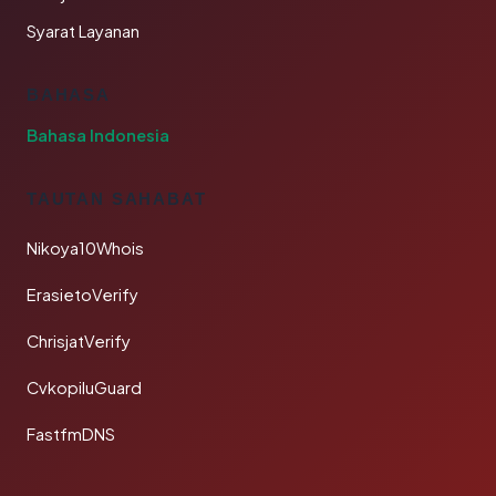
Syarat Layanan
BAHASA
Bahasa Indonesia
TAUTAN SAHABAT
Nikoya10Whois
ErasietoVerify
ChrisjatVerify
CvkopiluGuard
FastfmDNS