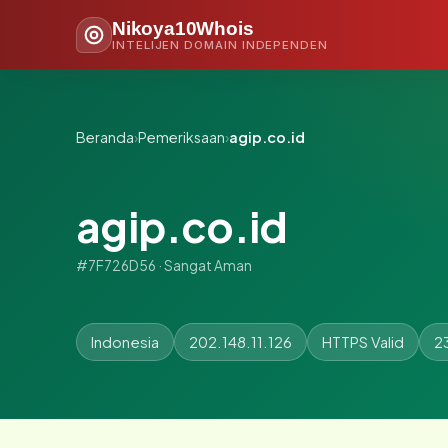
Nikoya10Whois
INTELIJEN DOMAIN INDEPENDEN
Beranda
›
Pemeriksaan
›
agip.co.id
agip.co.id
#7F726D56 · Sangat Aman
Indonesia
202.148.11.126
HTTPS Valid
2