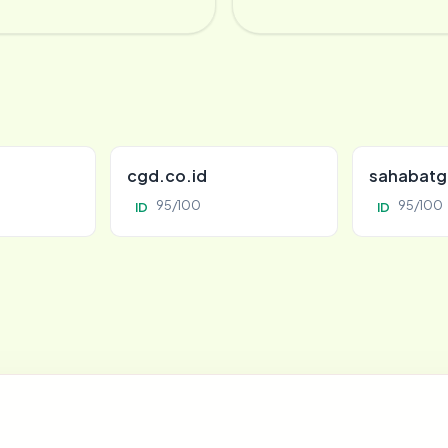
cgd.co.id
sahabatg
95/100
95/100
ID
ID