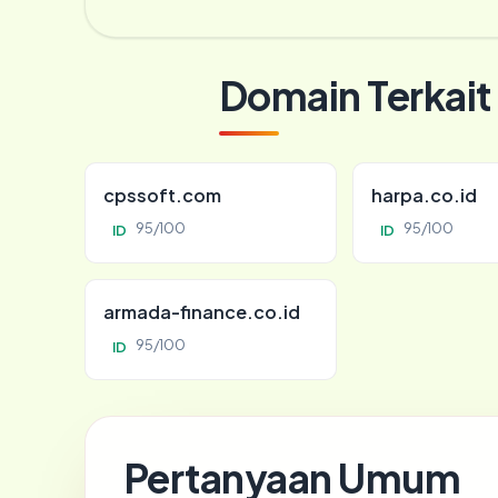
Domain Terkait
cpssoft.com
harpa.co.id
95/100
95/100
ID
ID
armada-finance.co.id
95/100
ID
Pertanyaan Umum