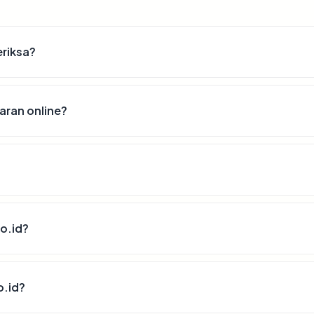
eriksa?
aran online?
o.id?
o.id?