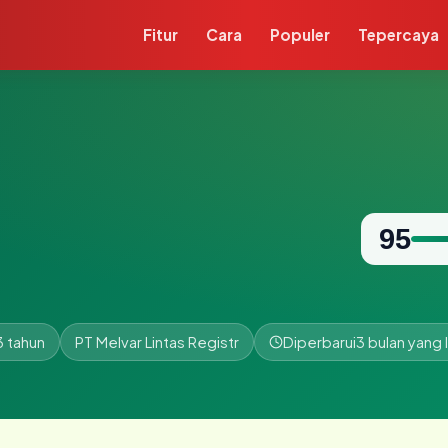
Fitur
Cara
Populer
Tepercaya
95
3 tahun
PT Melvar Lintas Registr
Diperbarui
3 bulan yang l