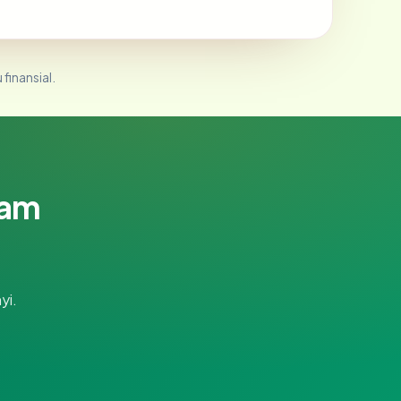
 finansial.
lam
yi.