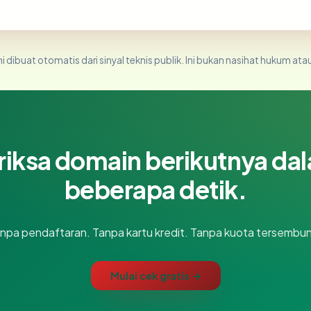
i dibuat otomatis dari sinyal teknis publik. Ini bukan nasihat hukum atau
riksa domain berikutnya da
beberapa detik.
npa pendaftaran. Tanpa kartu kredit. Tanpa kuota tersembun
Mulai cek gratis →