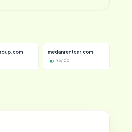
roup.com
medanrentcar.com
95/100
ID