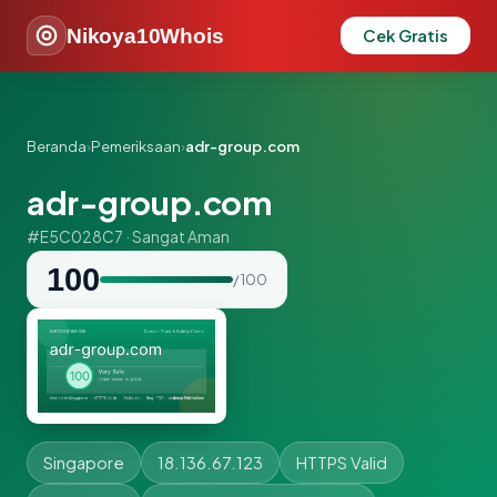
Nikoya10Whois
Cek Gratis
Beranda
›
Pemeriksaan
›
adr-group.com
adr-group.com
#E5C028C7 · Sangat Aman
100
/ 100
Singapore
18.136.67.123
HTTPS Valid