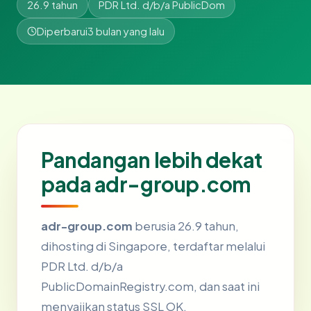
26.9 tahun
PDR Ltd. d/b/a PublicDom
Diperbarui
3 bulan yang lalu
Pandangan lebih dekat
pada adr-group.com
adr-group.com
berusia 26.9 tahun,
dihosting di Singapore, terdaftar melalui
PDR Ltd. d/b/a
PublicDomainRegistry.com, dan saat ini
menyajikan status SSL OK.