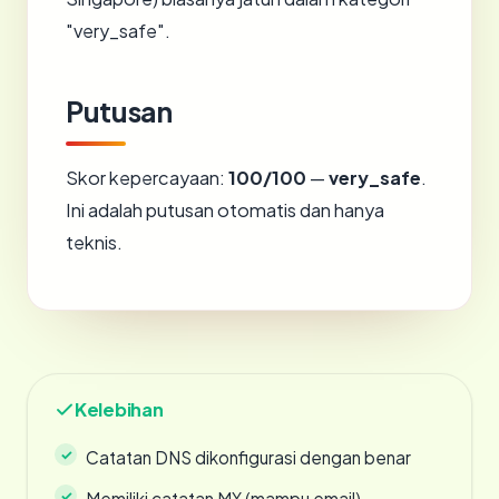
"very_safe".
Putusan
Skor kepercayaan:
100/100
—
very_safe
.
Ini adalah putusan otomatis dan hanya
teknis.
Kelebihan
Catatan DNS dikonfigurasi dengan benar
Memiliki catatan MX (mampu email)