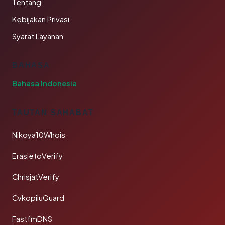
Tentang
Kebijakan Privasi
Syarat Layanan
BAHASA
Bahasa Indonesia
TAUTAN SAHABAT
Nikoya10Whois
ErasietoVerify
ChrisjatVerify
CvkopiluGuard
FastfmDNS