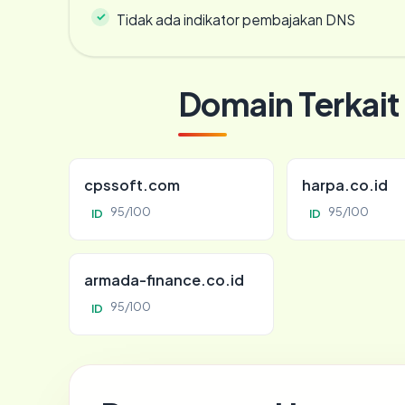
Tidak ada indikator pembajakan DNS
Domain Terkait
cpssoft.com
harpa.co.id
95/100
95/100
ID
ID
armada-finance.co.id
95/100
ID