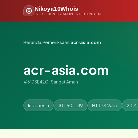
Nikoya10Whois
INTELIJEN DOMAIN INDEPENDEN
Beranda
›
Pemeriksaan
›
acr-asia.com
acr-asia.com
#51D3E42C · Sangat Aman
Indonesia
101.50.1.89
HTTPS Valid
20.4 