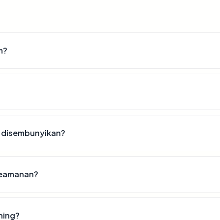
m?
 disembunyikan?
 keamanan?
hing?