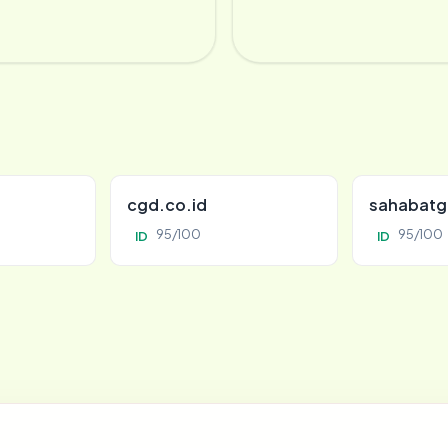
cgd.co.id
sahabatg
95/100
95/100
ID
ID