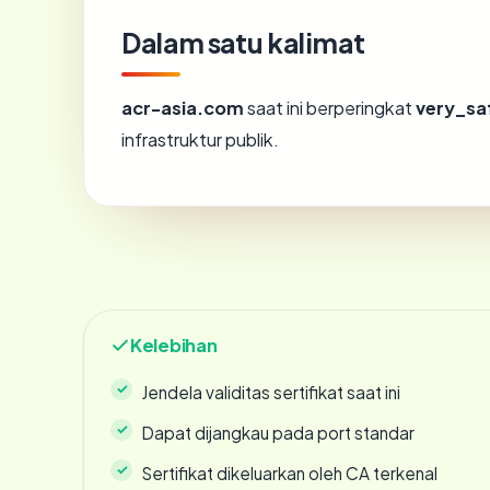
Dalam satu kalimat
acr-asia.com
saat ini berperingkat
very_sa
infrastruktur publik.
Kelebihan
Jendela validitas sertifikat saat ini
Dapat dijangkau pada port standar
Sertifikat dikeluarkan oleh CA terkenal