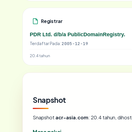
Registrar
PDR Ltd. d/b/a PublicDomainRegistry.
Terdaftar Pada:
2005-12-19
20.4 tahun
Snapshot
Snapshot
acr-asia.com
: 20.4 tahun, dihos
Masa pakai