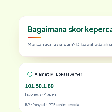
Bagaimana skor keperc
Mencari
acr-asia.com
? Di bawah adalah s
Alamat IP · Lokasi Server
101.50.1.89
Indonesia · Prapen
ISP / Penyedia:
PT Beon Intermedia