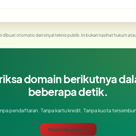
i dibuat otomatis dari sinyal teknis publik. Ini bukan nasihat hukum atau
riksa domain berikutnya da
beberapa detik.
npa pendaftaran. Tanpa kartu kredit. Tanpa kuota tersembun
Mulai cek gratis →