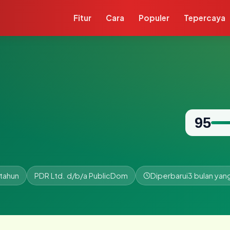
Fitur
Cara
Populer
Tepercaya
95
tahun
PDR Ltd. d/b/a PublicDom
Diperbarui
3 bulan yang