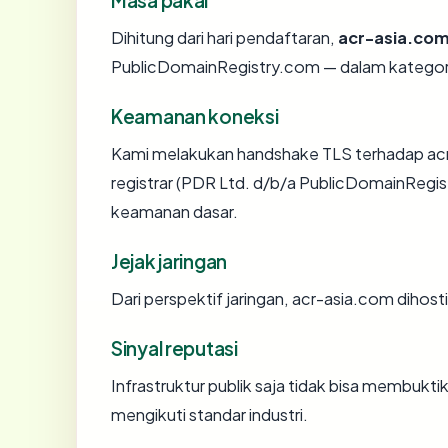
Dihitung dari hari pendaftaran,
acr-asia.co
PublicDomainRegistry.com — dalam kategor
Keamanan koneksi
Kami melakukan handshake TLS terhadap ac
registrar (PDR Ltd. d/b/a PublicDomainRegis
keamanan dasar.
Jejak jaringan
Dari perspektif jaringan, acr-asia.com dihost
Sinyal reputasi
Infrastruktur publik saja tidak bisa membukt
mengikuti standar industri.