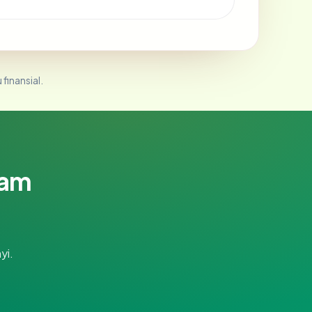
 finansial.
lam
yi.