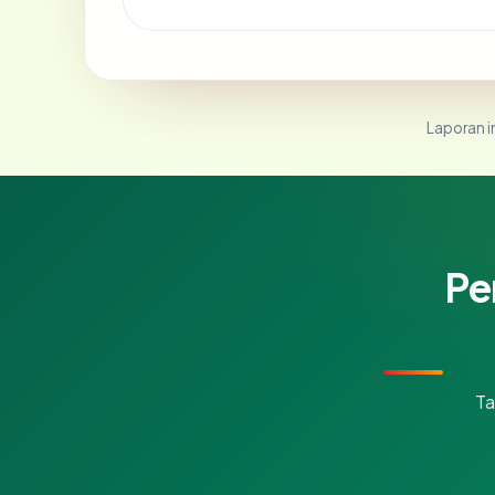
Laporan in
Pe
Ta