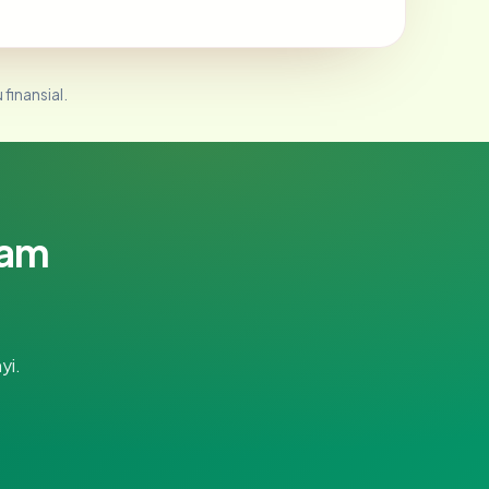
 finansial.
lam
yi.