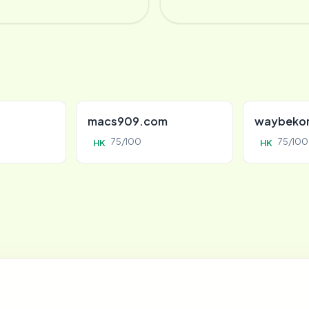
macs909.com
waybeko
75/100
75/100
HK
HK