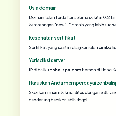
Usia domain
Domain telah terdaftar selama sekitar 0.2 
kematangan "new". Domain yang lebih tua seca
Kesehatan sertifikat
Sertifikat yang saat ini disajikan oleh
zenbali
Yurisdiksi server
IP di balik
zenbalispa.com
berada di Hong Ko
Haruskah Anda mempercayai zenbali
Skor kami murni teknis. Situs dengan SSL val
cenderung berskor lebih tinggi.