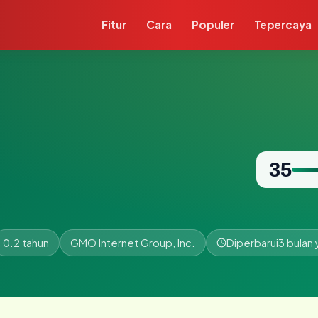
Fitur
Cara
Populer
Tepercaya
35
0.2 tahun
GMO Internet Group, Inc.
Diperbarui
3 bulan 