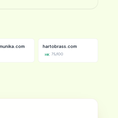
munika.com
hartobrass.com
75/100
HK