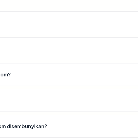
com?
com disembunyikan?