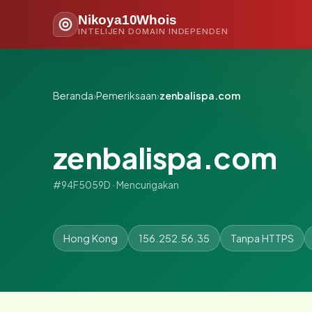
Nikoya10Whois
INTELIJEN DOMAIN INDEPENDEN
Beranda
›
Pemeriksaan
›
zenbalispa.com
zenbalispa.com
#94F5059D · Mencurigakan
Hong Kong
156.252.56.35
Tanpa HTTPS