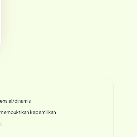
densial/dinamis
ak membuktikan kepemilikan
si