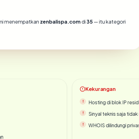
kami menempatkan
zenbalispa.com
di
35
— itu kategori
Kekurangan
Hosting di blok IP resi
Sinyal teknis saja tid
WHOIS dilindungi priva
an