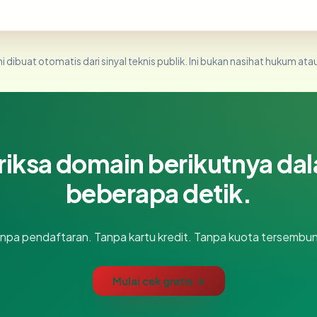
i dibuat otomatis dari sinyal teknis publik. Ini bukan nasihat hukum atau
riksa domain berikutnya da
beberapa detik.
npa pendaftaran. Tanpa kartu kredit. Tanpa kuota tersembun
Mulai cek gratis →