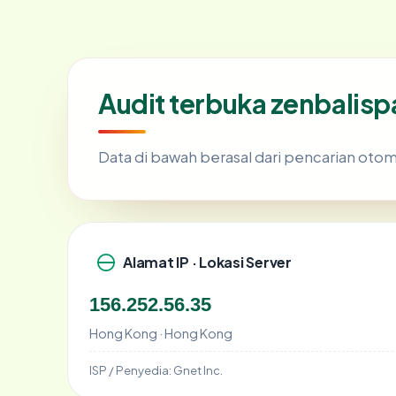
Audit terbuka zenbalis
Data di bawah berasal dari pencarian otom
Alamat IP · Lokasi Server
156.252.56.35
Hong Kong · Hong Kong
ISP / Penyedia:
Gnet Inc.