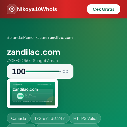
Nikoya10Whois
Cek Gratis
Beranda
›
Pemeriksaan
›
zandilac.com
zandilac.com
#CEF0D867 · Sangat Aman
100
/ 100
Canada
172.67.138.247
HTTPS Valid