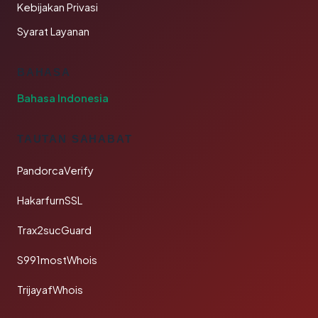
Kebijakan Privasi
Syarat Layanan
BAHASA
Bahasa Indonesia
TAUTAN SAHABAT
PandorcaVerify
HakarfurnSSL
Trax2sucGuard
S991mostWhois
TrijayafWhois