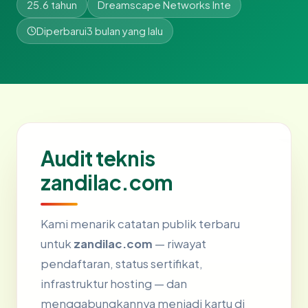
25.6 tahun
Dreamscape Networks Inte
Diperbarui
3 bulan yang lalu
Audit teknis
zandilac.com
Kami menarik catatan publik terbaru
untuk
zandilac.com
— riwayat
pendaftaran, status sertifikat,
infrastruktur hosting — dan
menggabungkannya menjadi kartu di