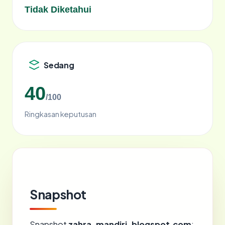
Tidak Diketahui
Sedang
40
/100
Ringkasan keputusan
Snapshot
Snapshot
zahra-mandiri-blogspot.com
: