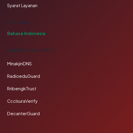
Syarat Layanan
BAHASA
Bahasa Indonesia
TAUTAN SAHABAT
MinakjinDNS
RadioeduGuard
RribengkTrust
CcclsuraVerify
DecanterGuard