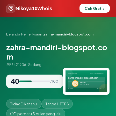
Nikoya10Whois
Cek Gratis
Beranda
›
Pemeriksaan
›
zahra-mandiri-blogspot.com
zahra-mandiri-blogspot.co
m
#F6421906 · Sedang
40
/ 100
Tidak Diketahui
Tanpa HTTPS
Diperbarui
3 bulan yang lalu