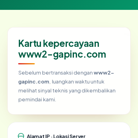
Kartu kepercayaan
www2-gapinc.com
Sebelum bertransaksi dengan
www2-
gapinc.com
, luangkan waktu untuk
melihat sinyal teknis yang dikembalikan
pemindai kami.
Alamat IP · Lokasi Server