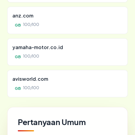
anz.com
100/100
GB
yamaha-motor.co.id
100/100
GB
avisworld.com
100/100
GB
Pertanyaan Umum