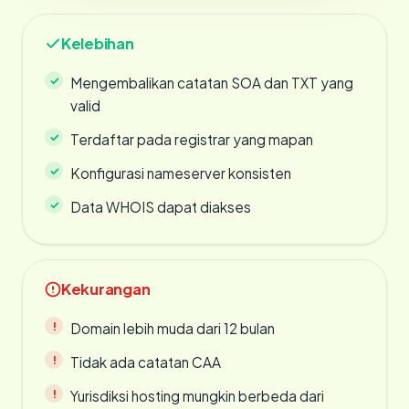
Kelebihan
Mengembalikan catatan SOA dan TXT yang
valid
Terdaftar pada registrar yang mapan
Konfigurasi nameserver konsisten
Data WHOIS dapat diakses
Kekurangan
Domain lebih muda dari 12 bulan
Tidak ada catatan CAA
Yurisdiksi hosting mungkin berbeda dari