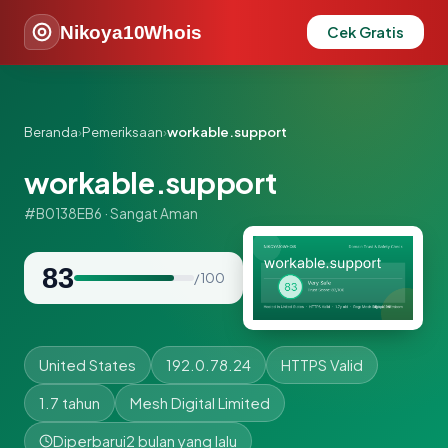
Nikoya10Whois
Cek Gratis
Beranda
›
Pemeriksaan
›
workable.support
workable.support
#B0138EB6 · Sangat Aman
83
/ 100
United States
192.0.78.24
HTTPS Valid
1.7 tahun
Mesh Digital Limited
Diperbarui
2 bulan yang lalu