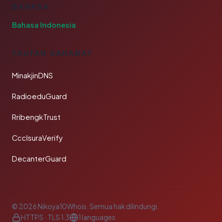
BAHASA
Bahasa Indonesia
TAUTAN SAHABAT
MinakjinDNS
RadioeduGuard
RribengkTrust
CcclsuraVerify
DecanterGuard
© 2026 Nikoya10Whois. Semua hak dilindungi.
HTTPS · TLS 1.3
1 languages