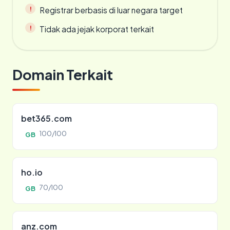
Registrar berbasis di luar negara target
Tidak ada jejak korporat terkait
Domain Terkait
bet365.com
100/100
GB
ho.io
70/100
GB
anz.com