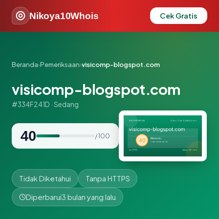
Nikoya10Whois
Cek Gratis
Beranda
›
Pemeriksaan
›
visicomp-blogspot.com
visicomp-blogspot.com
#334F241D · Sedang
40
/ 100
Tidak Diketahui
Tanpa HTTPS
Diperbarui
3 bulan yang lalu