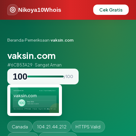
Nikoya10Whois
Cek Gratis
Beranda
›
Pemeriksaan
›
vaksin.com
vaksin.com
#6CB53A29 · Sangat Aman
100
/ 100
Canada
104.21.44.212
HTTPS Valid