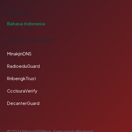
BAHASA
Bahasa Indonesia
TAUTAN SAHABAT
MinakjinDNS
RadioeduGuard
RribengkTrust
CcclsuraVerify
DecanterGuard
© 2026 Nikoya10Whois. Semua hak dilindungi.