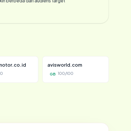
gkin berbeda dari audiens target
otor.co.id
avisworld.com
00
100/100
GB