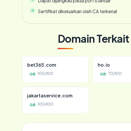
Dapat dijangkau pada port standar
Sertifikat dikeluarkan oleh CA terkenal
Domain Terkait
bet365.com
ho.io
100/100
70/100
GB
GB
jakartaservice.com
100/100
GB