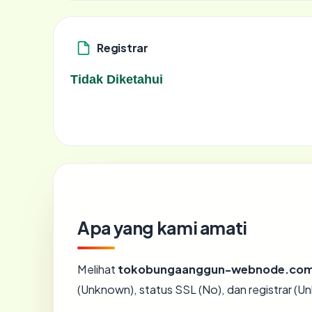
Registrar
Tidak Diketahui
Apa yang kami amati
Melihat
tokobungaanggun-webnode.co
(Unknown), status SSL (No), dan registrar (U