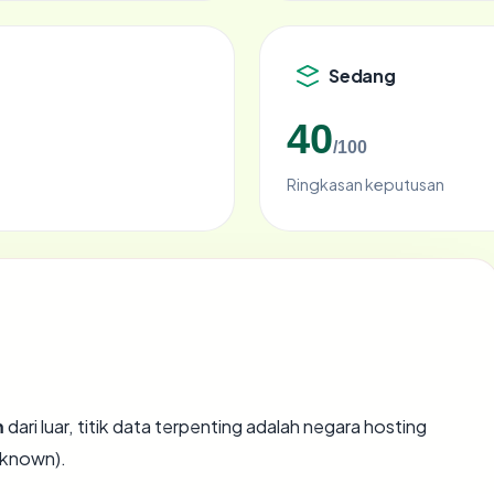
Sedang
40
/100
Ringkasan keputusan
m
dari luar, titik data terpenting adalah negara hosting
nknown).