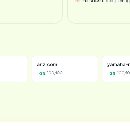
Yurisdiksi hosting mun
anz.com
yamaha-m
100/100
100/1
GB
GB