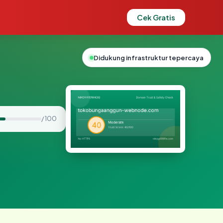
Cek Gratis
Didukung infrastruktur tepercaya
/ 100