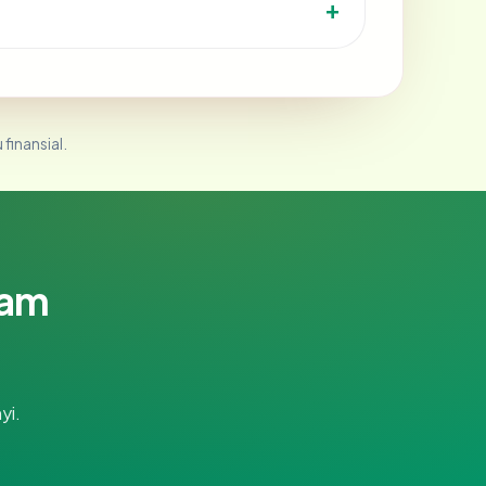
 finansial.
lam
yi.