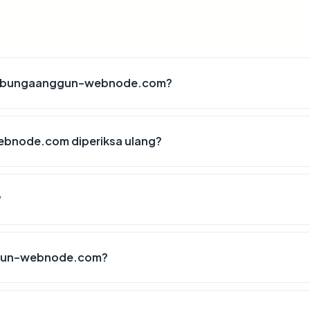
tokobungaanggun-webnode.com?
bnode.com diperiksa ulang?
?
ggun-webnode.com?