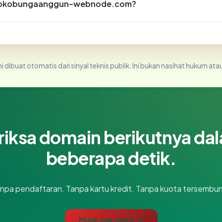
g tokobungaanggun-webnode.com?
i dibuat otomatis dari sinyal teknis publik. Ini bukan nasihat hukum atau
riksa domain berikutnya da
beberapa detik.
npa pendaftaran. Tanpa kartu kredit. Tanpa kuota tersembun
Mulai cek gratis →