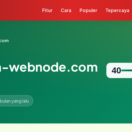
Fitur
Cara
Populer
Tepercaya
.com
n-webnode.com
40
 bulan yang lalu