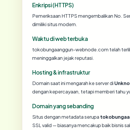
Enkripsi (HTTPS)
Pemeriksaan HTTPS mengembalikan No. Sertif
dimiliki situs modern.
Waktu di web terbuka
tokobungaanggun-webnode.com telah terlihat
meninggalkan jejak reputasi.
Hosting & infrastruktur
Domain saat ini mengarah ke server di
Unkn
dengan kepercayaan, tetapi memberi tahu yu
Domain yang sebanding
Situs dengan metadata serupa
tokobunga
SSL valid — biasanya mencakup baik bisnis 