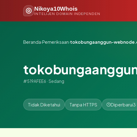
Nikoya10Whois
INTELIJEN DOMAIN INDEPENDEN
Beranda
›
Pemeriksaan
›
tokobungaanggun-webnode
tokobungaanggu
#519AFEE6 · Sedang
Tidak Diketahui
Tanpa HTTPS
Diperbarui
3