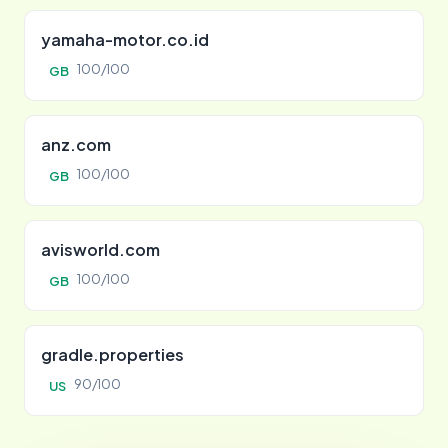
yamaha-motor.co.id
100/100
GB
anz.com
100/100
GB
avisworld.com
100/100
GB
gradle.properties
90/100
US