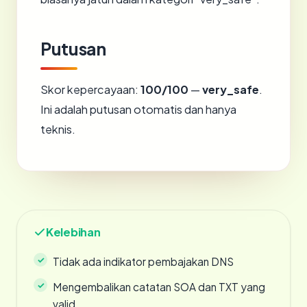
Putusan
Skor kepercayaan:
100/100
—
very_safe
.
Ini adalah putusan otomatis dan hanya
teknis.
Kelebihan
Tidak ada indikator pembajakan DNS
Mengembalikan catatan SOA dan TXT yang
valid