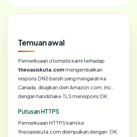
Temuan awal
Pemeriksaan otomatis kami terhadap
theoasiskuta.com
mengembalikan
respons DNS bersih yang mengarah ke
Canada, disajikan oleh Amazon.com, Inc.,
dengan handshake TLS merespons OK.
Putusan HTTPS
Pemeriksaan HTTPS kami ke
theoasiskuta.com disimpulkan dengan: OK.