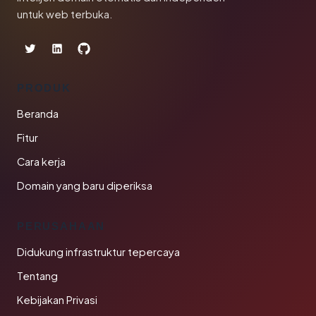
untuk web terbuka.
PRODUK
Beranda
Fitur
Cara kerja
Domain yang baru diperiksa
PERUSAHAAN
Didukung infrastruktur tepercaya
Tentang
Kebijakan Privasi