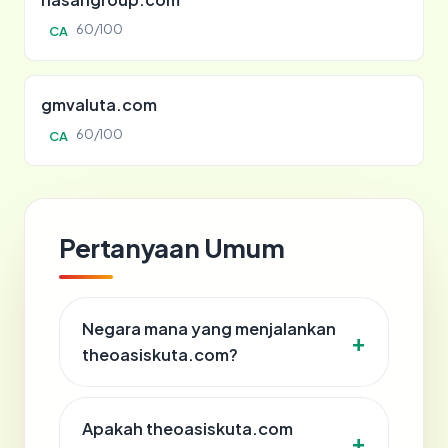
60/100
CA
gmvaluta.com
60/100
CA
Pertanyaan Umum
Negara mana yang menjalankan
theoasiskuta.com?
Apakah theoasiskuta.com