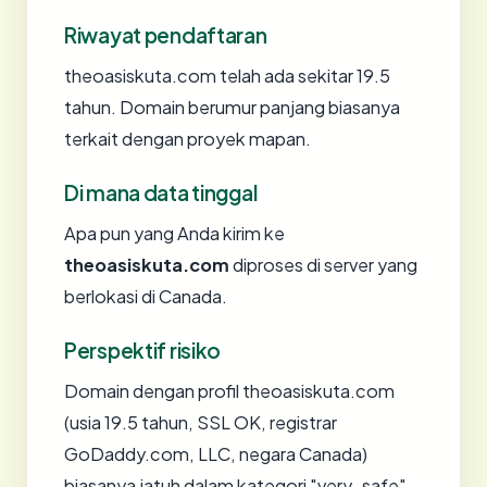
Riwayat pendaftaran
theoasiskuta.com telah ada sekitar 19.5
tahun. Domain berumur panjang biasanya
terkait dengan proyek mapan.
Di mana data tinggal
Apa pun yang Anda kirim ke
theoasiskuta.com
diproses di server yang
berlokasi di Canada.
Perspektif risiko
Domain dengan profil theoasiskuta.com
(usia 19.5 tahun, SSL OK, registrar
GoDaddy.com, LLC, negara Canada)
biasanya jatuh dalam kategori "very_safe".