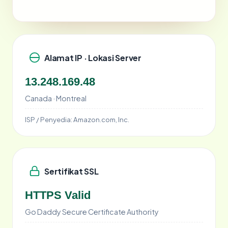
Alamat IP · Lokasi Server
13.248.169.48
Canada · Montreal
ISP / Penyedia:
Amazon.com, Inc.
Sertifikat SSL
HTTPS Valid
Go Daddy Secure Certificate Authority