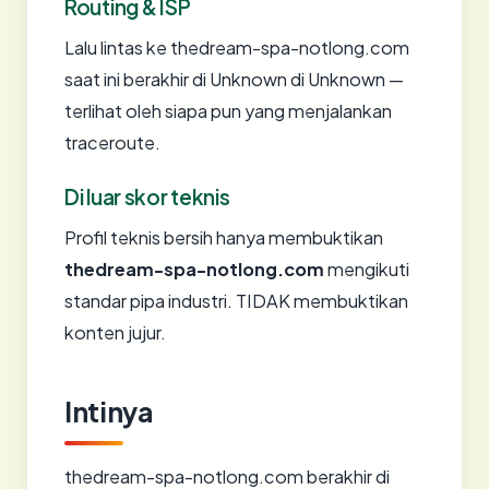
Routing & ISP
Lalu lintas ke thedream-spa-notlong.com
saat ini berakhir di Unknown di Unknown —
terlihat oleh siapa pun yang menjalankan
traceroute.
Di luar skor teknis
Profil teknis bersih hanya membuktikan
thedream-spa-notlong.com
mengikuti
standar pipa industri. TIDAK membuktikan
konten jujur.
Intinya
thedream-spa-notlong.com berakhir di