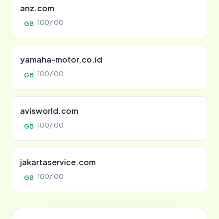
anz.com
100/100
GB
yamaha-motor.co.id
100/100
GB
avisworld.com
100/100
GB
jakartaservice.com
100/100
GB