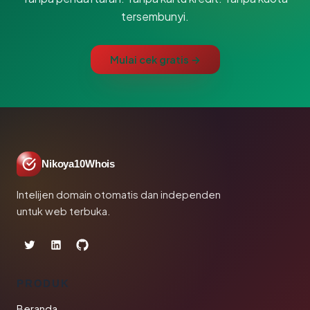
tersembunyi.
Mulai cek gratis →
Nikoya10Whois
Intelijen domain otomatis dan independen
untuk web terbuka.
PRODUK
Beranda