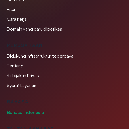
Fitur
Cara kerja
Domain yang baru diperiksa
PERUSAHAAN
Didukung infrastruktur tepercaya
Tentang
Kebijakan Privasi
Syarat Layanan
BAHASA
Bahasa Indonesia
TAUTAN SAHABAT