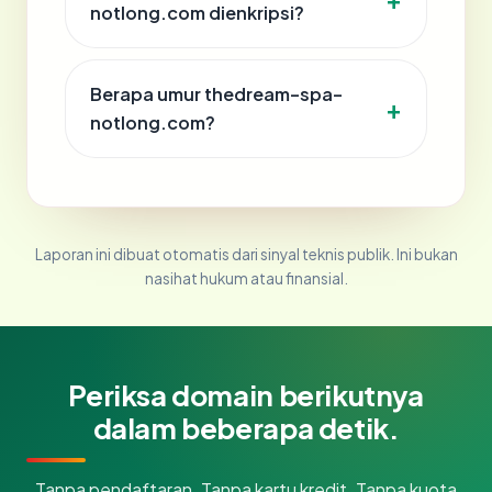
notlong.com dienkripsi?
Berapa umur thedream-spa-
notlong.com?
Laporan ini dibuat otomatis dari sinyal teknis publik. Ini bukan
nasihat hukum atau finansial.
Periksa domain berikutnya
dalam beberapa detik.
Tanpa pendaftaran. Tanpa kartu kredit. Tanpa kuota