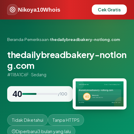
Nikoya10Whois
Cek Gratis
Beranda
›
Pemeriksaan
›
thedailybreadbakery-notlong.com
thedailybreadbakery-notlon
g.com
#118A1C6F · Sedang
40
/ 100
Tidak Diketahui
Tanpa HTTPS
Diperbarui
3 bulan yang lalu