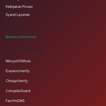
Kebijakan Privasi
Syarat Layanan
BAHASA
Bahasa Indonesia
TAUTAN SAHABAT
Nikoya10Whois
ErasietoVerify
ChrisjatVerify
CvkopiluGuard
FastfmDNS