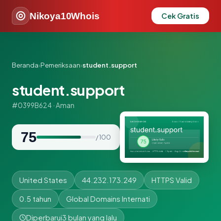
Nikoya10Whois
Cek Gratis
Beranda
›
Pemeriksaan
›
student.support
student.support
#0399B624 · Aman
75
/ 100
United States
44.232.173.249
HTTPS Valid
0.5 tahun
Global Domains Internati
Diperbarui
3 bulan yang lalu