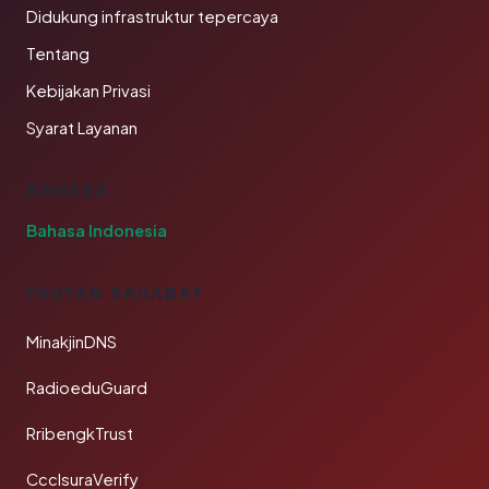
Didukung infrastruktur tepercaya
Tentang
Kebijakan Privasi
Syarat Layanan
BAHASA
Bahasa Indonesia
TAUTAN SAHABAT
MinakjinDNS
RadioeduGuard
RribengkTrust
CcclsuraVerify