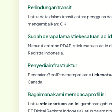
Perlindungan transit
Untuk data dalam transit antara pengguna da
mengembalikan: OK.
Sudah berapa lama stiekesatuan.ac.i
Menurut catatan RDAP, stiekesatuan.ac.id dida
Registra Indonesia.
Penyedia infrastruktur
Pencarian GeoIP menempatkan
stiekesatu
Canada.
Bagaimana kami membaca profil ini
Untuk
stiekesatuan.ac.id
, gambaran gabun
PT Digital Registra Indonesia) jatuh dalam pit