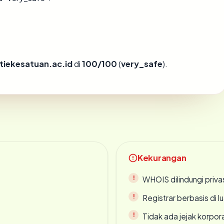
tiekesatuan.ac.id
di
100/100
(
very_safe
).
Kekurangan
WHOIS dilindungi priva
Registrar berbasis di l
Tidak ada jejak korpora