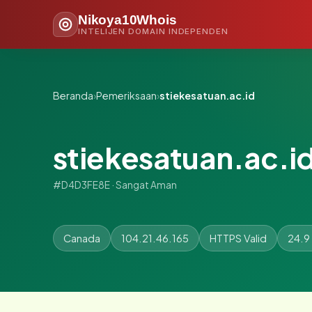
Nikoya10Whois
INTELIJEN DOMAIN INDEPENDEN
Beranda
›
Pemeriksaan
›
stiekesatuan.ac.id
stiekesatuan.ac.i
#D4D3FE8E · Sangat Aman
Canada
104.21.46.165
HTTPS Valid
24.9