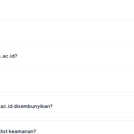
.ac.id?
.ac.id disembunyikan?
klist keamanan?