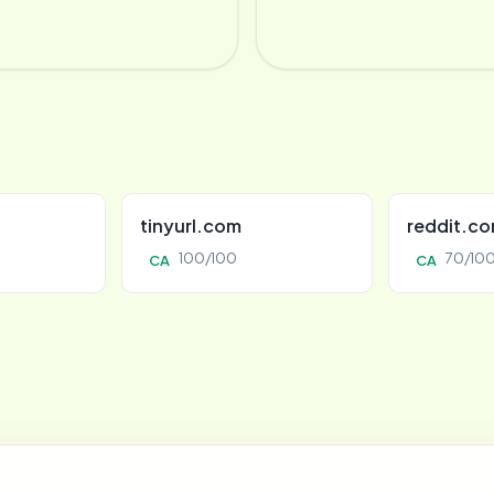
tinyurl.com
reddit.c
100/100
70/10
CA
CA