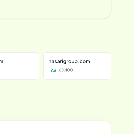
om
nasarigroup.com
0
60/100
CA