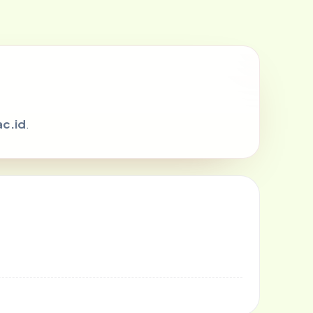
ac.id
.