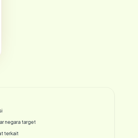
si
uar negara target
t terkait