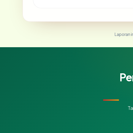
Laporan in
Pe
Ta