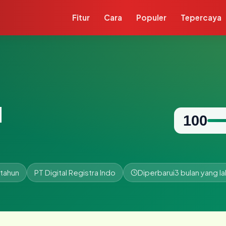
Fitur
Cara
Populer
Tepercaya
d
100
 tahun
PT Digital Registra Indo
Diperbarui
3 bulan yang la