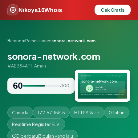
Nikoya10Whois
Cek Gratis
Beranda
›
Pemeriksaan
›
sonora-network.com
sonora-network.com
#ABB84AF1 · Aman
60
/ 100
Canada
172.67.158.5
HTTPS Valid
0 tahun
Realtime Register B.V.
Diperbarui
3 bulan yang lalu