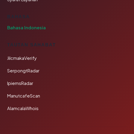
BAHASA
Bahasa Indonesia
TAUTAN SAHABAT
JilcmakaVerify
SerpongtRadar
IpiemsRadar
ManutcafeScan
AlamcalaWhois