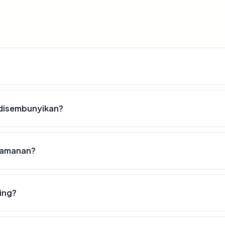
 disembunyikan?
keamanan?
ing?