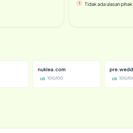
Tidak ada ulasan piha
nuklea.com
pre.wedd
100/100
100/10
US
US