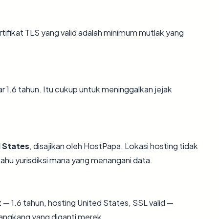
fikat TLS yang valid adalah minimum mutlak yang
tar 1.6 tahun. Itu cukup untuk meninggalkan jejak
 States
, disajikan oleh HostPapa. Lokasi hosting tidak
hu yurisdiksi mana yang menangani data.
t
— 1.6 tahun, hosting United States, SSL valid —
angkang yang diganti merek.