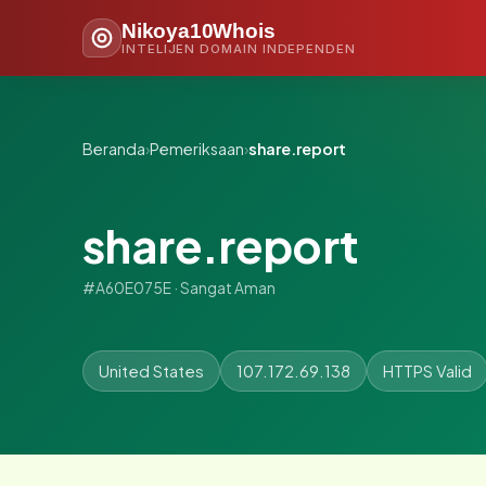
Nikoya10Whois
INTELIJEN DOMAIN INDEPENDEN
Beranda
›
Pemeriksaan
›
share.report
share.report
#A60E075E · Sangat Aman
United States
107.172.69.138
HTTPS Valid