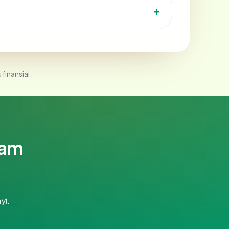
 finansial.
lam
yi.