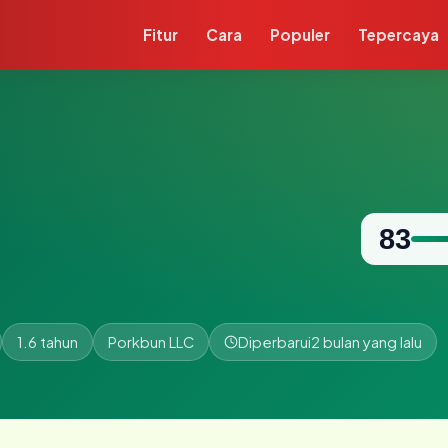
Fitur
Cara
Populer
Tepercaya
83
1.6 tahun
Porkbun LLC
Diperbarui
2 bulan yang lalu