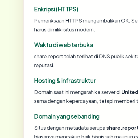
Enkripsi (HTTPS)
Pemeriksaan HTTPS mengembalikan OK. Serti
harus dimiliki situs modern.
Waktu di web terbuka
share.report telah terlihat di DNS publik seki
reputasi.
Hosting & infrastruktur
Domain saat ini mengarah ke server di
United
sama dengan kepercayaan, tetapi memberi ta
Domain yang sebanding
Situs dengan metadata serupa
share.repor
biasanya mencakup baik bisnis sah maupun c