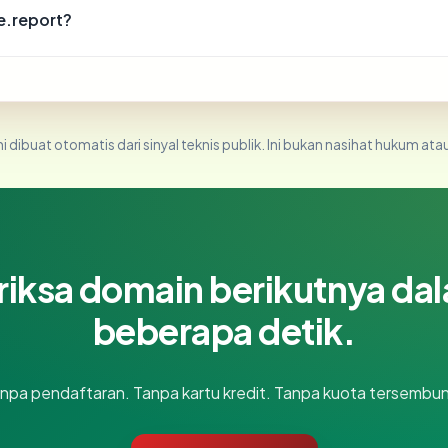
e.report?
i dibuat otomatis dari sinyal teknis publik. Ini bukan nasihat hukum atau
riksa domain berikutnya da
beberapa detik.
npa pendaftaran. Tanpa kartu kredit. Tanpa kuota tersembun