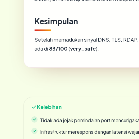
Kesimpulan
Setelah memadukan sinyal DNS, TLS, RDAP, 
ada di
83/100
(
very_safe
).
Kelebihan
Tidak ada jejak pemindaian port mencurigak
Infrastruktur merespons dengan latensi waja