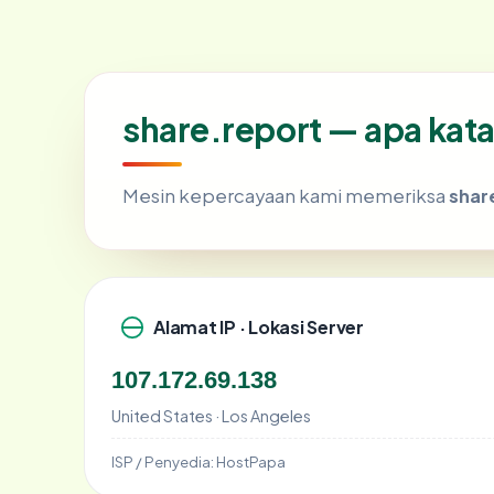
share.report — apa kata
Mesin kepercayaan kami memeriksa
shar
Alamat IP · Lokasi Server
107.172.69.138
United States · Los Angeles
ISP / Penyedia:
HostPapa