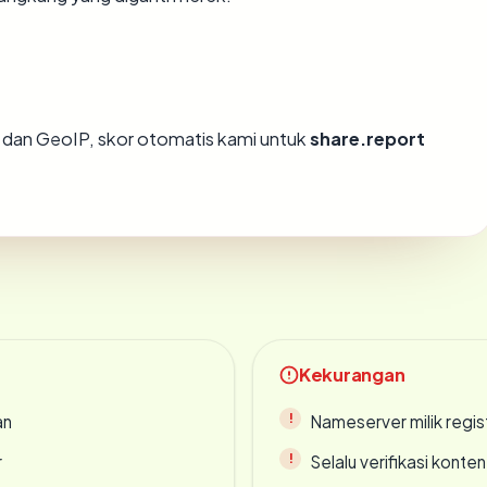
dan GeoIP, skor otomatis kami untuk
share.report
Kekurangan
an
Nameserver milik regi
r
Selalu verifikasi kont