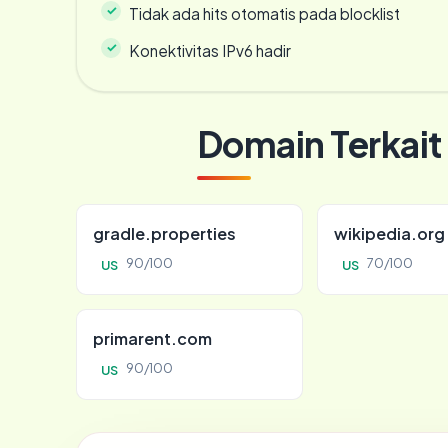
Tidak ada hits otomatis pada blocklist
Konektivitas IPv6 hadir
Domain Terkait
gradle.properties
wikipedia.org
90/100
70/100
US
US
primarent.com
90/100
US