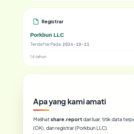
Registrar
Porkbun LLC
Terdaftar Pada:
2024-10-21
1.6 tahun
Apa yang kami amati
Melihat
share.report
dari luar, titik data te
(OK), dan registrar (Porkbun LLC).