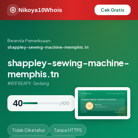
Nikoya10Whois
Cek Gratis
Beranda
›
Pemeriksaan
›
shappley-sewing-machine-memphis.tn
shappley-sewing-machine-
memphis.tn
#B1F8EAF9 · Sedang
40
/ 100
Tidak Diketahui
Tanpa HTTPS