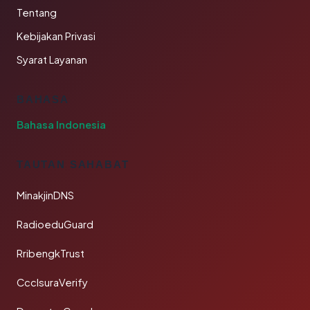
Tentang
Kebijakan Privasi
Syarat Layanan
BAHASA
Bahasa Indonesia
TAUTAN SAHABAT
MinakjinDNS
RadioeduGuard
RribengkTrust
CcclsuraVerify