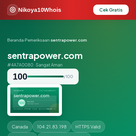
Nikoya10Whois
Cek Gratis
Beranda
›
Pemeriksaan
›
sentrapower.com
sentrapower.com
#4A7A0080 · Sangat Aman
100
/ 100
Canada
104.21.83.198
HTTPS Valid