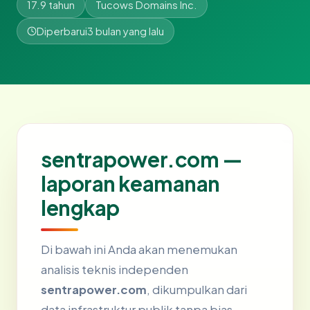
17.9 tahun
Tucows Domains Inc.
Diperbarui
3 bulan yang lalu
sentrapower.com —
laporan keamanan
lengkap
Di bawah ini Anda akan menemukan
analisis teknis independen
sentrapower.com
, dikumpulkan dari
data infrastruktur publik tanpa bias