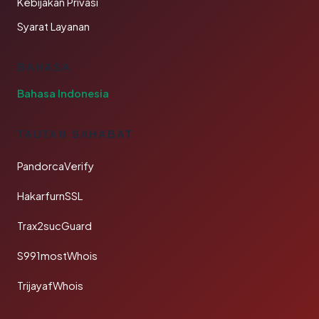
Kebijakan Privasi
Syarat Layanan
BAHASA
Bahasa Indonesia
TAUTAN SAHABAT
PandorcaVerify
HakarfurnSSL
Trax2sucGuard
S991mostWhois
TrijayafWhois