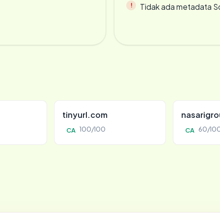
Tidak ada metadata S
tinyurl.com
nasarigr
100/100
60/10
CA
CA