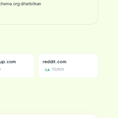
chema.org diterbitkan
oup.com
reddit.com
0
70/100
CA