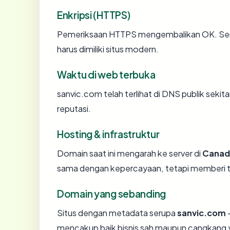
Enkripsi (HTTPS)
Pemeriksaan HTTPS mengembalikan OK. Serti
harus dimiliki situs modern.
Waktu di web terbuka
sanvic.com telah terlihat di DNS publik sekit
reputasi.
Hosting & infrastruktur
Domain saat ini mengarah ke server di
Canad
sama dengan kepercayaan, tetapi memberi ta
Domain yang sebanding
Situs dengan metadata serupa
sanvic.com
—
mencakup baik bisnis sah maupun cangkang y