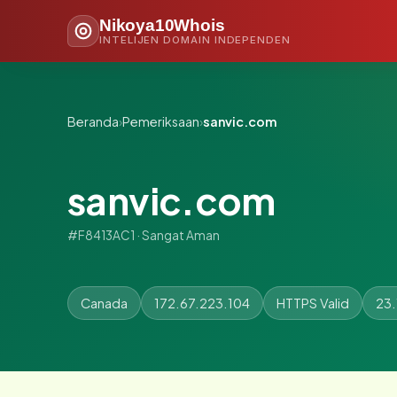
Nikoya10Whois
INTELIJEN DOMAIN INDEPENDEN
Beranda
›
Pemeriksaan
›
sanvic.com
sanvic.com
#F8413AC1 · Sangat Aman
Canada
172.67.223.104
HTTPS Valid
23.