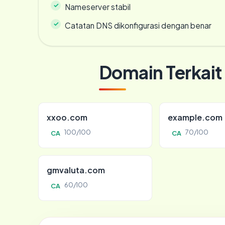
Nameserver stabil
Catatan DNS dikonfigurasi dengan benar
Domain Terkait
xxoo.com
example.com
100/100
70/100
CA
CA
gmvaluta.com
60/100
CA