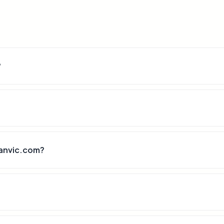
?
sanvic.com?