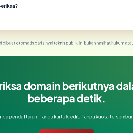
periksa?
i dibuat otomatis dari sinyal teknis publik. Ini bukan nasihat hukum atau
riksa domain berikutnya da
beberapa detik.
npa pendaftaran. Tanpa kartu kredit. Tanpa kuota tersembun