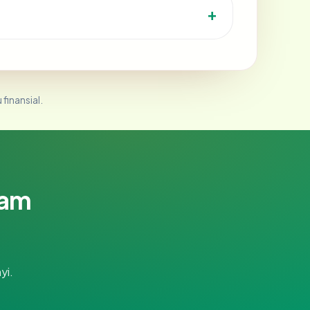
 finansial.
lam
yi.