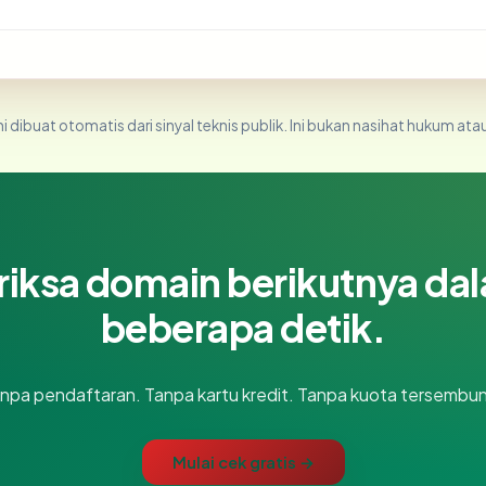
i dibuat otomatis dari sinyal teknis publik. Ini bukan nasihat hukum atau
riksa domain berikutnya da
beberapa detik.
npa pendaftaran. Tanpa kartu kredit. Tanpa kuota tersembun
Mulai cek gratis →