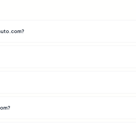
auto.com?
com?