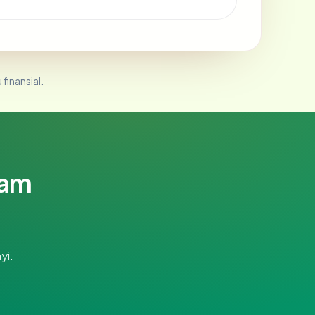
 finansial.
lam
yi.