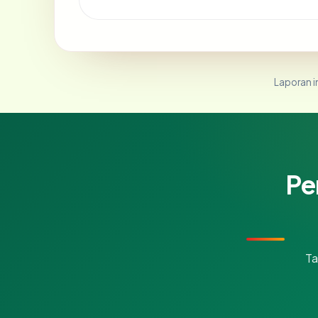
Laporan in
Pe
Ta