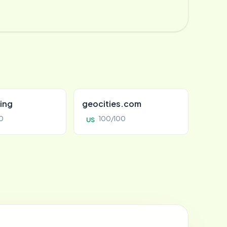
ing
geocities.com
0
100/100
US