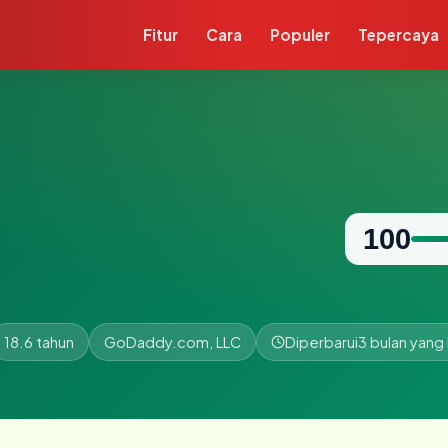
Fitur
Cara
Populer
Tepercaya
100
18.6 tahun
GoDaddy.com, LLC
Diperbarui
3 bulan yang 