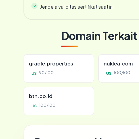
Jendela validitas sertifikat saat ini
Domain Terkait
gradle.properties
nuklea.com
90/100
100/100
US
US
btn.co.id
100/100
US