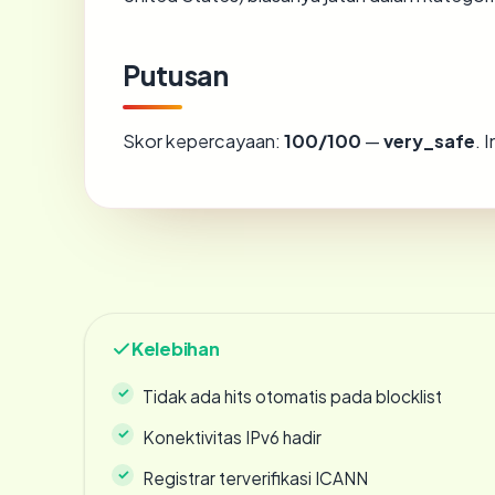
Putusan
Skor kepercayaan:
100/100
—
very_safe
. 
Kelebihan
Tidak ada hits otomatis pada blocklist
Konektivitas IPv6 hadir
Registrar terverifikasi ICANN