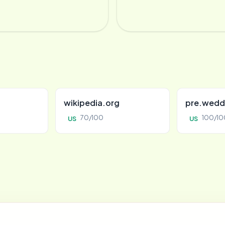
wikipedia.org
pre.wedd
70/100
100/10
US
US