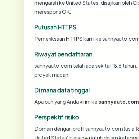
mengarah ke United States, disajikan oleh 
merespons OK.
Putusan HTTPS
Pemeriksaan HTTPS kami ke sannyauto.com 
Riwayat pendaftaran
sannyauto.com telah ada sekitar 18.6 tahun
proyek mapan.
Di mana data tinggal
Apa pun yang Anda kirim ke
sannyauto.com
Perspektif risiko
Domain dengan profil sannyauto.com (usia 1
United States) biasanya jatuh dalam kategori