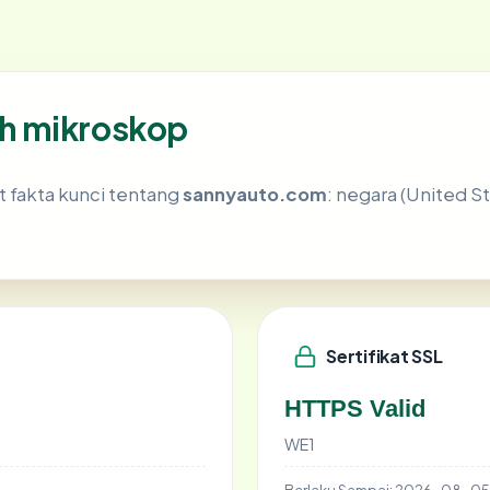
h mikroskop
fakta kunci tentang
sannyauto.com
: negara (United Sta
Sertifikat SSL
HTTPS Valid
WE1
Berlaku Sampai:
2026-08-05