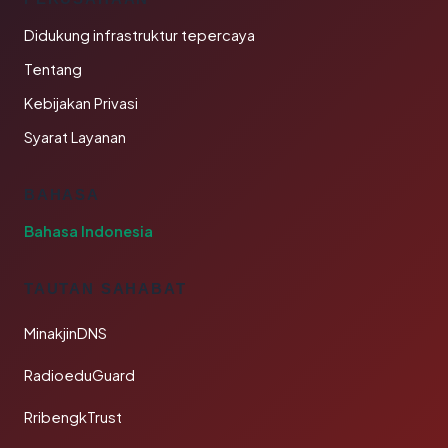
Didukung infrastruktur tepercaya
Tentang
Kebijakan Privasi
Syarat Layanan
BAHASA
Bahasa Indonesia
TAUTAN SAHABAT
MinakjinDNS
RadioeduGuard
RribengkTrust