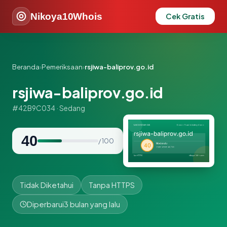
Nikoya10Whois
Cek Gratis
Beranda
›
Pemeriksaan
›
rsjiwa-baliprov.go.id
rsjiwa-baliprov.go.id
#42B9C034 · Sedang
40
/ 100
Tidak Diketahui
Tanpa HTTPS
Diperbarui
3 bulan yang lalu