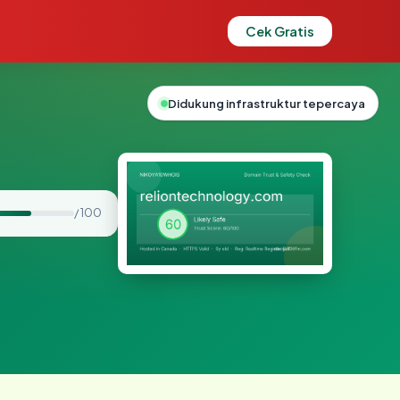
Cek Gratis
Didukung infrastruktur tepercaya
/ 100