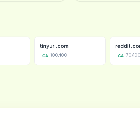
tinyurl.com
reddit.c
100/100
70/10
CA
CA