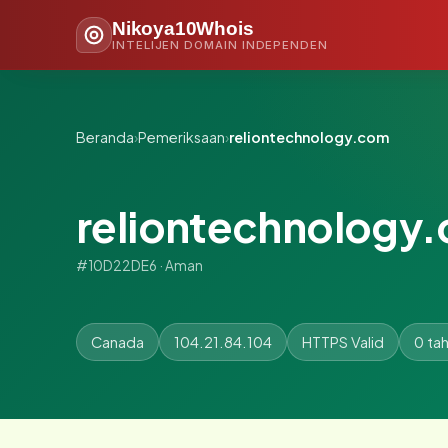
Nikoya10Whois
INTELIJEN DOMAIN INDEPENDEN
Beranda
›
Pemeriksaan
›
reliontechnology.com
reliontechnology
#10D22DE6 · Aman
Canada
104.21.84.104
HTTPS Valid
0 ta