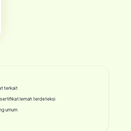
t terkait
ertifikat lemah terdeteksi
rang umum