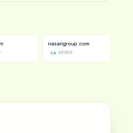
om
nasarigroup.com
0
60/100
CA