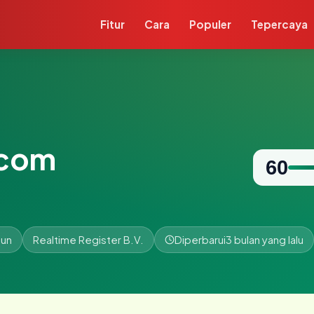
Fitur
Cara
Populer
Tepercaya
.com
60
hun
Realtime Register B.V.
Diperbarui
3 bulan yang lalu