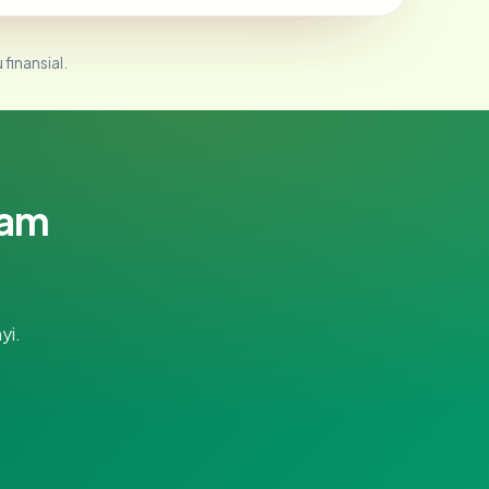
 finansial.
lam
yi.