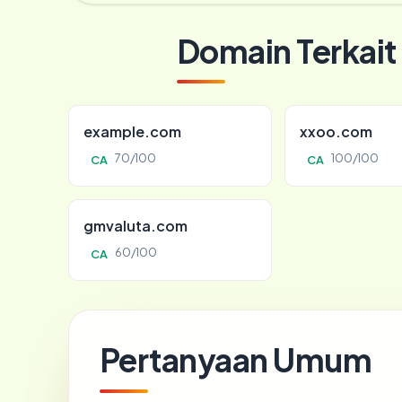
Domain Terkait
example.com
xxoo.com
70/100
100/100
CA
CA
gmvaluta.com
60/100
CA
Pertanyaan Umum