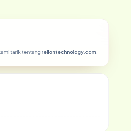
kami tarik tentang
reliontechnology.com
.