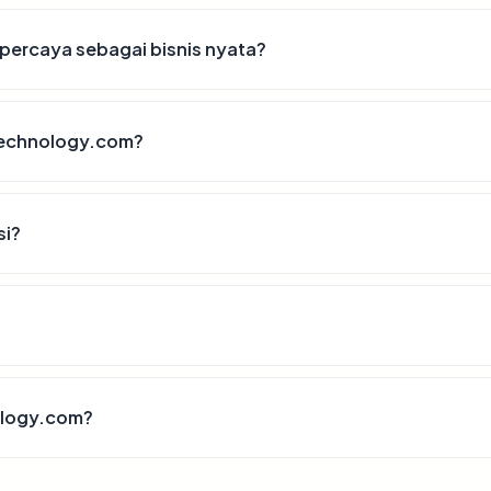
percaya sebagai bisnis nyata?
technology.com?
si?
ology.com?