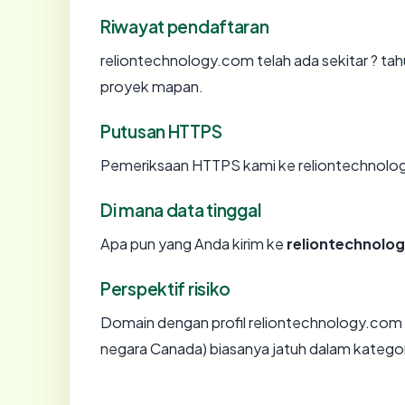
Riwayat pendaftaran
reliontechnology.com telah ada sekitar ? ta
proyek mapan.
Putusan HTTPS
Pemeriksaan HTTPS kami ke reliontechnolo
Di mana data tinggal
Apa pun yang Anda kirim ke
reliontechnolo
Perspektif risiko
Domain dengan profil reliontechnology.com (u
negara Canada) biasanya jatuh dalam kategor