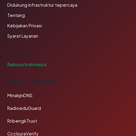
Didukung infrastruktur tepercaya
Tentang
Kebijakan Privasi
Syarat Layanan
BAHASA
Bahasa Indonesia
TAUTAN SAHABAT
MinakjinDNS
RadioeduGuard
RribengkTrust
CcclsuraVerify