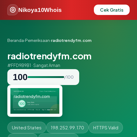
Nikoya10Whois
Cek Gratis
Beranda
›
Pemeriksaan
›
radiotrendyfm.com
radiotrendyfm.com
#FFD9B9B1 · Sangat Aman
100
/ 100
United States
198.252.99.170
HTTPS Valid