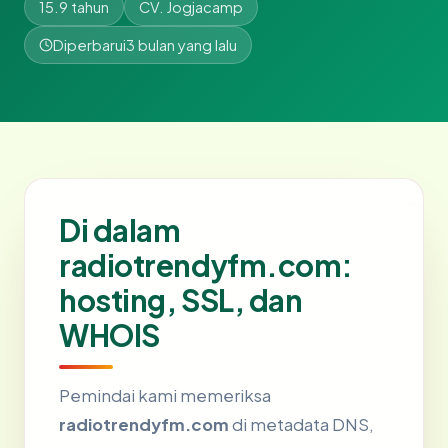
15.9 tahun
CV. Jogjacamp
Diperbarui
3 bulan yang lalu
Di dalam
radiotrendyfm.com:
hosting, SSL, dan
WHOIS
Pemindai kami memeriksa
radiotrendyfm.com
di metadata DNS,