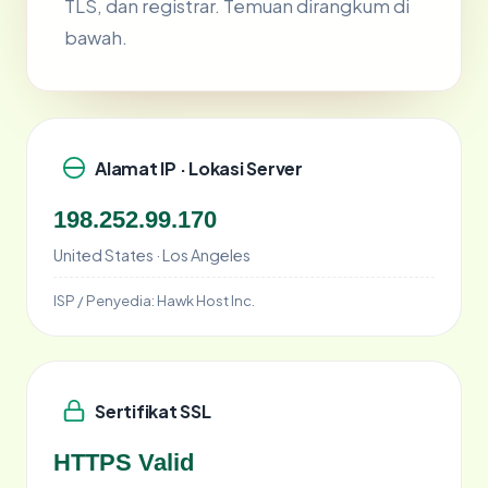
TLS, dan registrar. Temuan dirangkum di
bawah.
Alamat IP · Lokasi Server
198.252.99.170
United States · Los Angeles
ISP / Penyedia:
Hawk Host Inc.
Sertifikat SSL
HTTPS Valid