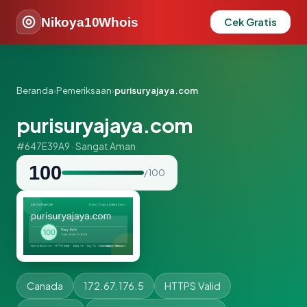
Nikoya10Whois
Cek Gratis
Beranda
›
Pemeriksaan
›
purisuryajaya.com
purisuryajaya.com
#647E39A9 · Sangat Aman
100
/ 100
Canada
172.67.176.5
HTTPS Valid