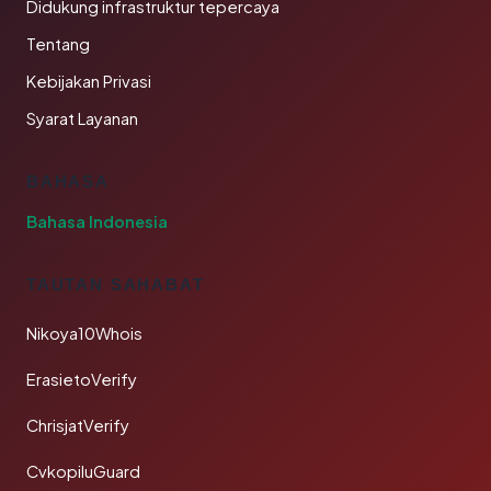
Didukung infrastruktur tepercaya
Tentang
Kebijakan Privasi
Syarat Layanan
BAHASA
Bahasa Indonesia
TAUTAN SAHABAT
Nikoya10Whois
ErasietoVerify
ChrisjatVerify
CvkopiluGuard