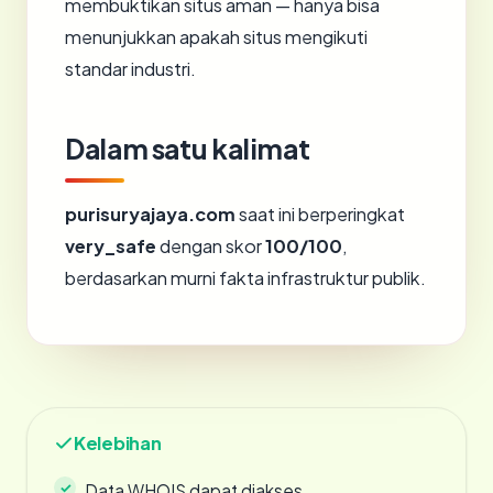
membuktikan situs aman — hanya bisa
menunjukkan apakah situs mengikuti
standar industri.
Dalam satu kalimat
purisuryajaya.com
saat ini berperingkat
very_safe
dengan skor
100/100
,
berdasarkan murni fakta infrastruktur publik.
Kelebihan
Data WHOIS dapat diakses