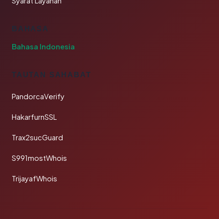
Syarat Layanan
BAHASA
Bahasa Indonesia
TAUTAN SAHABAT
PandorcaVerify
HakarfurnSSL
Trax2sucGuard
S991mostWhois
TrijayafWhois