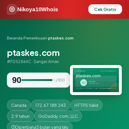
Nikoya10Whois
Cek Gratis
Beranda
›
Pemeriksaan
›
ptaskes.com
ptaskes.com
#FD5286AC · Sangat Aman
90
/ 100
Canada
172.67.188.243
HTTPS Valid
2.9 tahun
GoDaddy.com, LLC
Diperbarui
3 bulan yang lalu