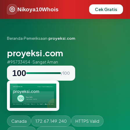
Nikoya10Whois
Cek Gratis
Beranda
›
Pemeriksaan
›
proyeksi.com
proyeksi.com
#95733454 · Sangat Aman
100
/ 100
Canada
172.67.149.240
HTTPS Valid