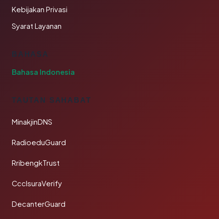
Kebijakan Privasi
Syarat Layanan
BAHASA
Bahasa Indonesia
TAUTAN SAHABAT
MinakjinDNS
RadioeduGuard
RribengkTrust
CcclsuraVerify
DecanterGuard