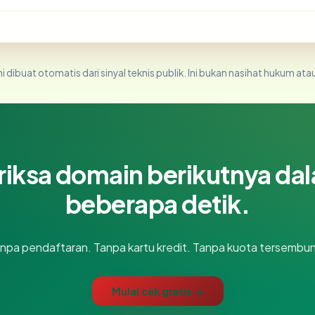
i dibuat otomatis dari sinyal teknis publik. Ini bukan nasihat hukum atau
riksa domain berikutnya da
beberapa detik.
npa pendaftaran. Tanpa kartu kredit. Tanpa kuota tersembun
Mulai cek gratis →