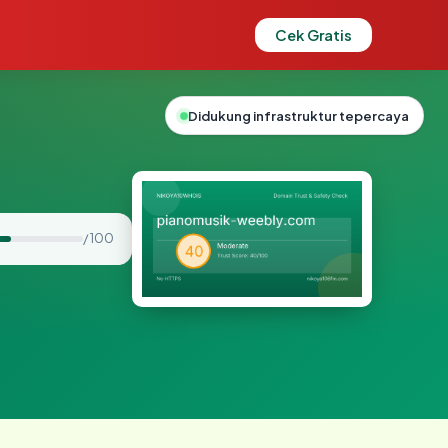
Cek Gratis
Didukung infrastruktur tepercaya
/ 100