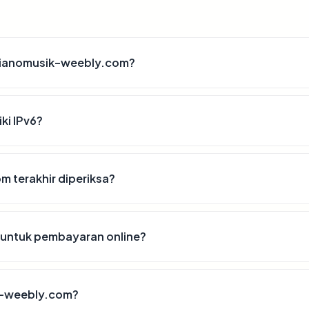
pianomusik-weebly.com?
ki IPv6?
m terakhir diperiksa?
untuk pembayaran online?
k-weebly.com?