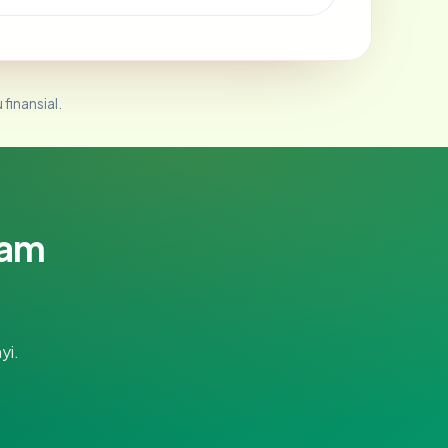
 finansial.
lam
yi.