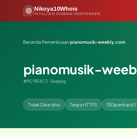
Nikoya10Whois
INTELIJEN DOMAIN INDEPENDEN
Beranda
›
Pemeriksaan
›
pianomusik-weebly.com
pianomusik-weeb
#9C19E4C3 · Sedang
Tidak Diketahui
Tanpa HTTPS
Diperbarui
3