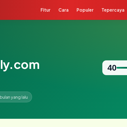
Fitur
Cara
Populer
Tepercaya
ly.com
40
 bulan yang lalu