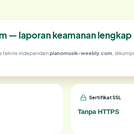
m — laporan keamanan lengkap
is teknis independen
pianomusik-weebly.com
, dikumpu
Sertifikat SSL
Tanpa HTTPS