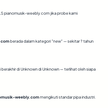
LS pianomusik-weebly.com jika probe kami
.com
berada dalam kategori "new" — sekitar ? tahun
i berakhir di Unknown di Unknown — terlihat oleh siapa
omusik-weebly.com
mengikuti standar pipa industri.