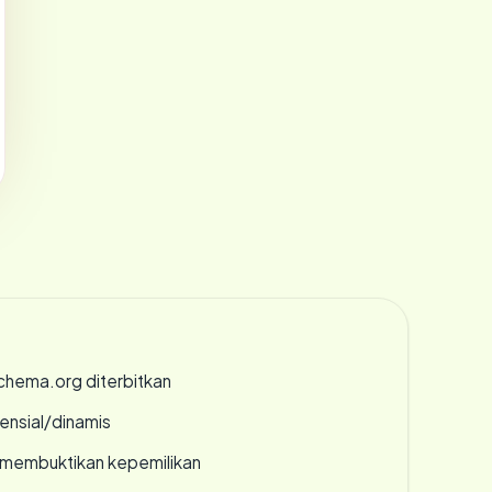
chema.org diterbitkan
densial/dinamis
ak membuktikan kepemilikan