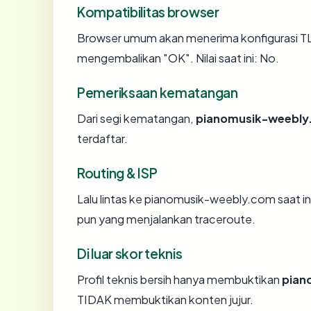
Kompatibilitas browser
Browser umum akan menerima konfigurasi T
mengembalikan "OK". Nilai saat ini: No.
Pemeriksaan kematangan
Dari segi kematangan,
pianomusik-weebly
terdaftar.
Routing & ISP
Lalu lintas ke pianomusik-weebly.com saat in
pun yang menjalankan traceroute.
Di luar skor teknis
Profil teknis bersih hanya membuktikan
pian
TIDAK membuktikan konten jujur.