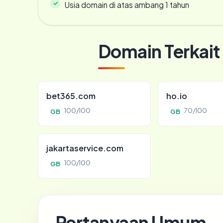
Usia domain di atas ambang 1 tahun
Domain Terkait
bet365.com
ho.io
100/100
70/100
GB
GB
jakartaservice.com
100/100
GB
Pertanyaan Umum