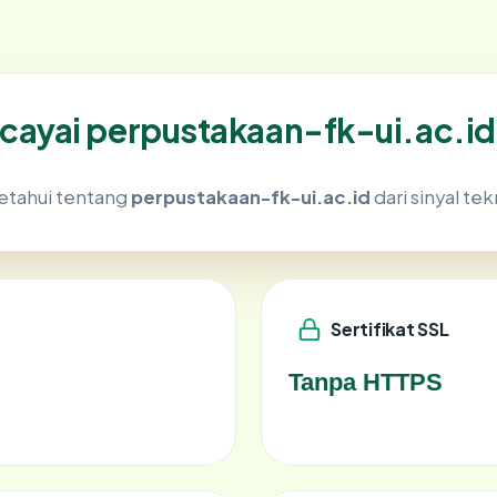
ayai perpustakaan-fk-ui.ac.id
etahui tentang
perpustakaan-fk-ui.ac.id
dari sinyal tek
Sertifikat SSL
Tanpa HTTPS