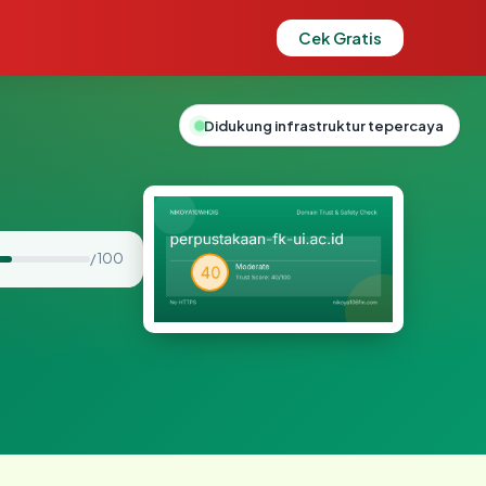
Cek Gratis
Didukung infrastruktur tepercaya
/ 100