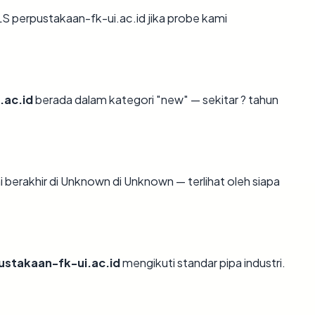
 perpustakaan-fk-ui.ac.id jika probe kami
.ac.id
berada dalam kategori "new" — sekitar ? tahun
ni berakhir di Unknown di Unknown — terlihat oleh siapa
ustakaan-fk-ui.ac.id
mengikuti standar pipa industri.