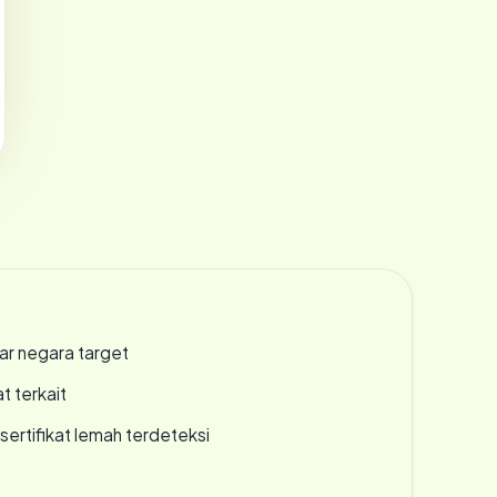
uar negara target
t terkait
ertifikat lemah terdeteksi