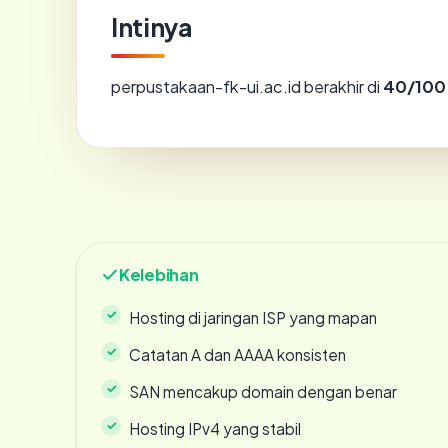
Intinya
perpustakaan-fk-ui.ac.id berakhir di
40/100
Kelebihan
Hosting di jaringan ISP yang mapan
Catatan A dan AAAA konsisten
SAN mencakup domain dengan benar
Hosting IPv4 yang stabil