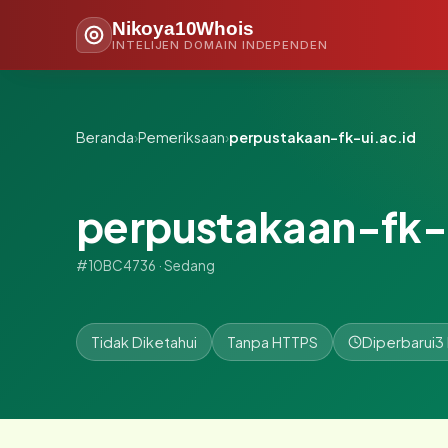
Nikoya10Whois
INTELIJEN DOMAIN INDEPENDEN
Beranda
›
Pemeriksaan
›
perpustakaan-fk-ui.ac.id
perpustakaan-fk-u
#10BC4736 · Sedang
Tidak Diketahui
Tanpa HTTPS
Diperbarui
3