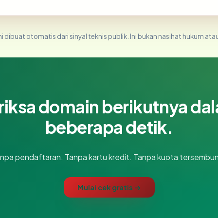
i dibuat otomatis dari sinyal teknis publik. Ini bukan nasihat hukum atau
riksa domain berikutnya da
beberapa detik.
npa pendaftaran. Tanpa kartu kredit. Tanpa kuota tersembun
Mulai cek gratis →