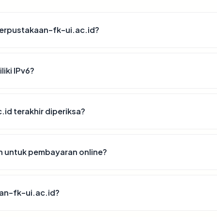
erpustakaan-fk-ui.ac.id?
iki IPv6?
id terakhir diperiksa?
n untuk pembayaran online?
an-fk-ui.ac.id?