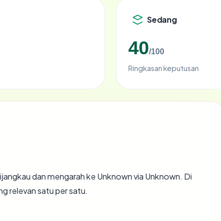
Sedang
40
/100
Ringkasan keputusan
ijangkau dan mengarah ke Unknown via Unknown. Di
ng relevan satu per satu.