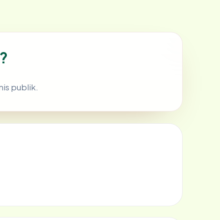
?
nis publik.