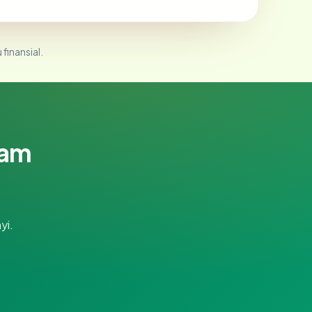
 finansial.
lam
yi.