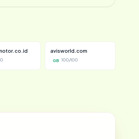
otor.co.id
avisworld.com
00
100/100
GB