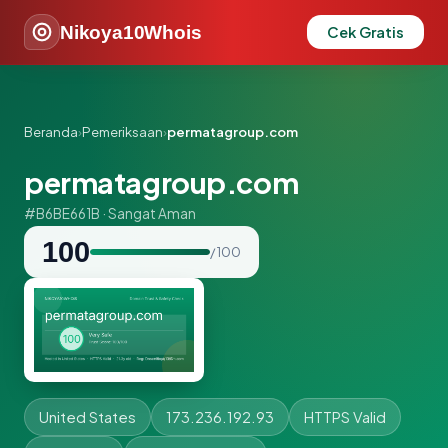
Nikoya10Whois
Cek Gratis
Beranda
›
Pemeriksaan
›
permatagroup.com
permatagroup.com
#B6BE661B · Sangat Aman
100
/ 100
United States
173.236.192.93
HTTPS Valid