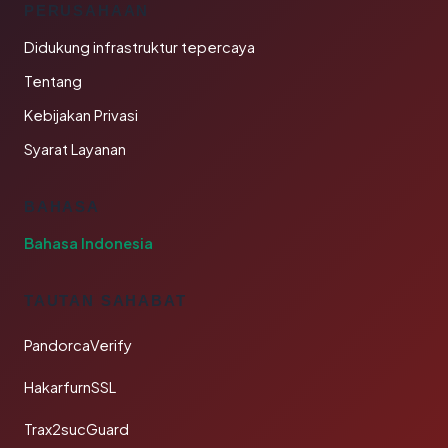
PERUSAHAAN
Didukung infrastruktur tepercaya
Tentang
Kebijakan Privasi
Syarat Layanan
BAHASA
Bahasa Indonesia
TAUTAN SAHABAT
PandorcaVerify
HakarfurnSSL
Trax2sucGuard