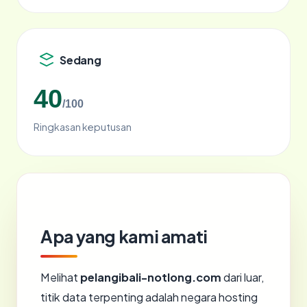
Sedang
40
/100
Ringkasan keputusan
Apa yang kami amati
Melihat
pelangibali-notlong.com
dari luar,
titik data terpenting adalah negara hosting