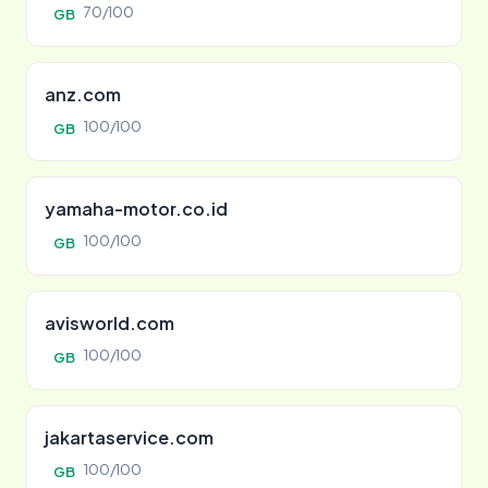
70/100
GB
anz.com
100/100
GB
yamaha-motor.co.id
100/100
GB
avisworld.com
100/100
GB
jakartaservice.com
100/100
GB