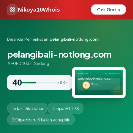
Nikoya10Whois
Cek Gratis
Beranda
›
Pemeriksaan
›
pelangibali-notlong.com
pelangibali-notlong.com
#E0FD4037 · Sedang
40
/ 100
Tidak Diketahui
Tanpa HTTPS
Diperbarui
3 bulan yang lalu