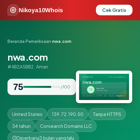
Nikoya10Whois
Cek Gratis
Beranda
›
Pemeriksaan
›
nwa.com
nwa.com
#4B2A5BB2 · Aman
75
/ 100
United States
139.72.190.50
Tanpa HTTPS
34 tahun
Corsearch Domains LLC
Diperbarui
3 bulan yang lalu