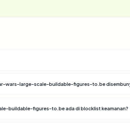
r-wars-large-scale-buildable-figures-to.be disembun
e-buildable-figures-to.be ada di blocklist keamanan?