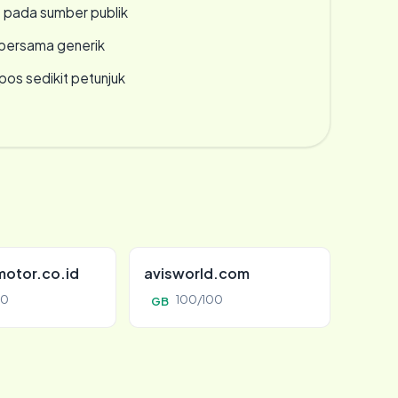
s pada sumber publik
bersama generik
os sedikit petunjuk
otor.co.id
avisworld.com
00
100/100
GB