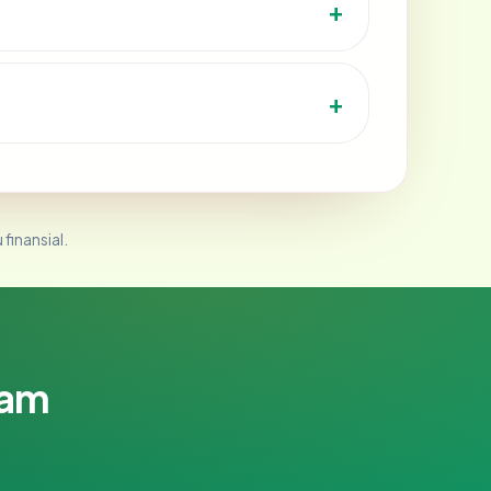
 finansial.
lam