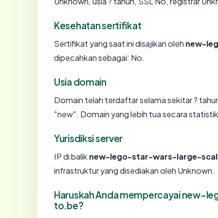
Unknown, usia ? tahun, SSL No, registrar Un
Kesehatan sertifikat
Sertifikat yang saat ini disajikan oleh
new-leg
dipecahkan sebagai: No.
Usia domain
Domain telah terdaftar selama sekitar ? t
"new". Domain yang lebih tua secara statistik
Yurisdiksi server
IP di balik
new-lego-star-wars-large-scal
infrastruktur yang disediakan oleh Unknown.
Haruskah Anda mempercayai new-leg
to.be?