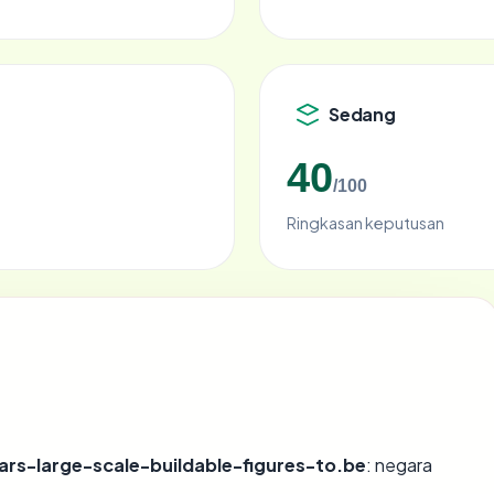
Sedang
40
/100
Ringkasan keputusan
rs-large-scale-buildable-figures-to.be
: negara