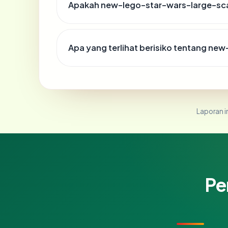
Apakah new-lego-star-wars-large-scal
Apa yang terlihat berisiko tentang ne
Laporan in
Pe