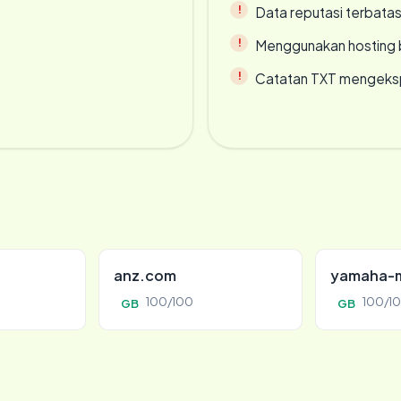
Data reputasi terbata
Menggunakan hosting 
Catatan TXT mengeksp
anz.com
yamaha-m
100/100
100/1
GB
GB