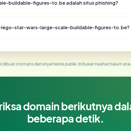
e-buildable-figures-to.be adalah situs phishing?
w-lego-star-wars-large-scale-buildable-figures-to.be?
i dibuat otomatis dari sinyal teknis publik. Ini bukan nasihat hukum atau
riksa domain berikutnya da
beberapa detik.