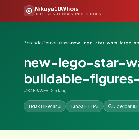
Nikoya10Whois
INTELIJEN DOMAIN INDEPENDEN
Beranda
›
Pemeriksaan
›
new-lego-star-wars-large-sc
new-lego-star-wa
buildable-figures
#B4E8A9FA · Sedang
Tidak Diketahui
Tanpa HTTPS
Diperbarui
2