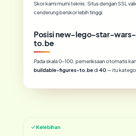
Skor kami murni teknis. Situs dengan SSL val
cenderung berskor lebih tinggi.
Posisi new-lego-star-wars-
to.be
Pada skala 0-100, pemeriksaan otomatis 
buildable-figures-to.be
di
40
— itu katego
Kelebihan