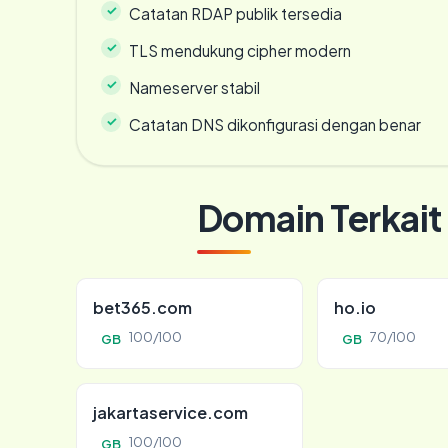
Catatan RDAP publik tersedia
TLS mendukung cipher modern
Nameserver stabil
Catatan DNS dikonfigurasi dengan benar
Domain Terkait
bet365.com
ho.io
100/100
70/100
GB
GB
jakartaservice.com
100/100
GB