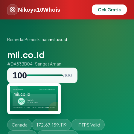
Nikoya10Whois
Cek Gratis
Beranda
›
Pemeriksaan
›
mil.co.id
mil.co.id
#DA83BB04 · Sangat Aman
100
/ 100
Canada
172.67.159.119
HTTPS Valid