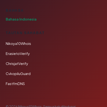
BAHASA
Bahasa Indonesia
TAUTAN SAHABAT
Nikoya10Whois
ErasietoVerify
ChrisjatVerify
CvkopiluGuard
FastfmDNS
© 2026 Nikoya10Whois. Semua hak dilindungi.