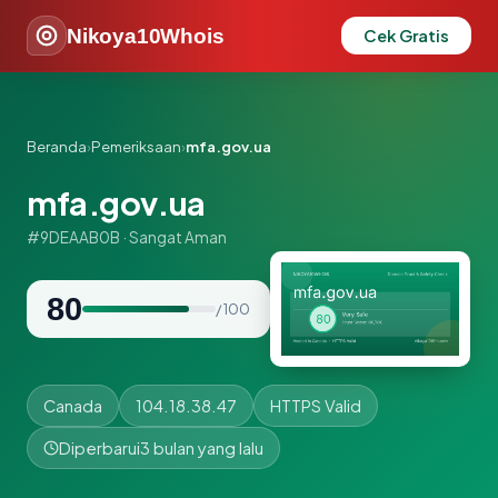
Nikoya10Whois
Cek Gratis
Beranda
›
Pemeriksaan
›
mfa.gov.ua
mfa.gov.ua
#9DEAAB0B · Sangat Aman
80
/ 100
Canada
104.18.38.47
HTTPS Valid
Diperbarui
3 bulan yang lalu