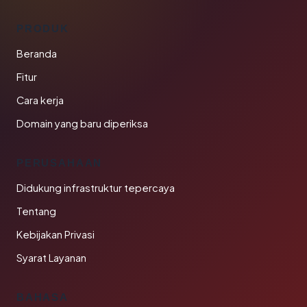
PRODUK
Beranda
Fitur
Cara kerja
Domain yang baru diperiksa
PERUSAHAAN
Didukung infrastruktur tepercaya
Tentang
Kebijakan Privasi
Syarat Layanan
BAHASA