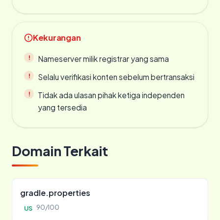
Kekurangan
Nameserver milik registrar yang sama
Selalu verifikasi konten sebelum bertransaksi
Tidak ada ulasan pihak ketiga independen
yang tersedia
Domain Terkait
gradle.properties
90/100
US