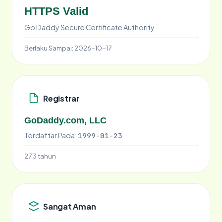
HTTPS Valid
Go Daddy Secure Certificate Authority
Berlaku Sampai:
2026-10-17
Registrar
GoDaddy.com, LLC
Terdaftar Pada:
1999-01-23
27.3 tahun
Sangat Aman