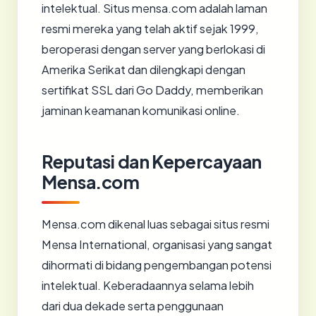
intelektual. Situs mensa.com adalah laman
resmi mereka yang telah aktif sejak 1999,
beroperasi dengan server yang berlokasi di
Amerika Serikat dan dilengkapi dengan
sertifikat SSL dari Go Daddy, memberikan
jaminan keamanan komunikasi online.
Reputasi dan Kepercayaan
Mensa.com
Mensa.com dikenal luas sebagai situs resmi
Mensa International, organisasi yang sangat
dihormati di bidang pengembangan potensi
intelektual. Keberadaannya selama lebih
dari dua dekade serta penggunaan