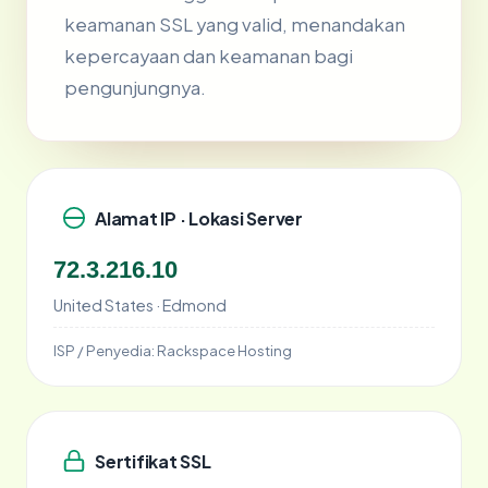
keamanan SSL yang valid, menandakan
kepercayaan dan keamanan bagi
pengunjungnya.
Alamat IP · Lokasi Server
72.3.216.10
United States · Edmond
ISP / Penyedia:
Rackspace Hosting
Sertifikat SSL