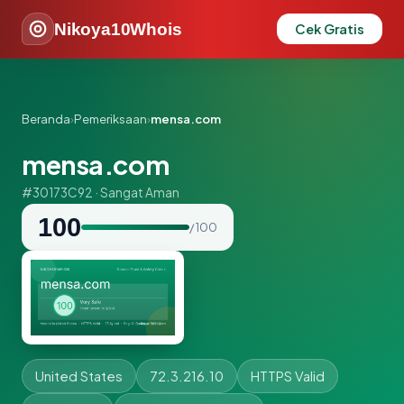
Nikoya10Whois
Cek Gratis
Beranda
›
Pemeriksaan
›
mensa.com
mensa.com
#30173C92 · Sangat Aman
100
/ 100
United States
72.3.216.10
HTTPS Valid