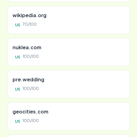
wikipedia.org
70/100
US
nuklea.com
100/100
US
pre.wedding
100/100
US
geocities.com
100/100
US