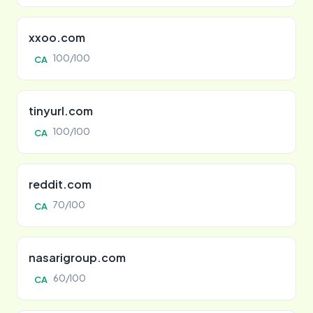
xxoo.com
100/100
CA
tinyurl.com
100/100
CA
reddit.com
70/100
CA
nasarigroup.com
60/100
CA