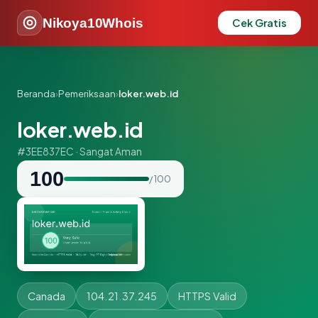
Nikoya10Whois
Cek Gratis
Beranda
›
Pemeriksaan
›
loker.web.id
loker.web.id
#3EE837EC · Sangat Aman
100
/ 100
Canada
104.21.37.245
HTTPS Valid