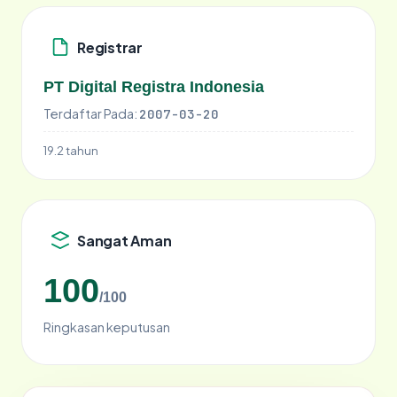
Registrar
PT Digital Registra Indonesia
Terdaftar Pada:
2007-03-20
19.2 tahun
Sangat Aman
100
/100
Ringkasan keputusan