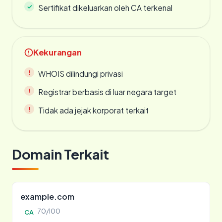
Sertifikat dikeluarkan oleh CA terkenal
Kekurangan
WHOIS dilindungi privasi
Registrar berbasis di luar negara target
Tidak ada jejak korporat terkait
Domain Terkait
example.com
70/100
CA