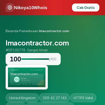
Nikoya10Whois
Cek Gratis
Beranda
›
Pemeriksaan
›
lmacontractor.com
lmacontractor.com
#DF20D778 · Sangat Aman
100
/ 100
United Kingdom
209.42.27.143
HTTPS Valid