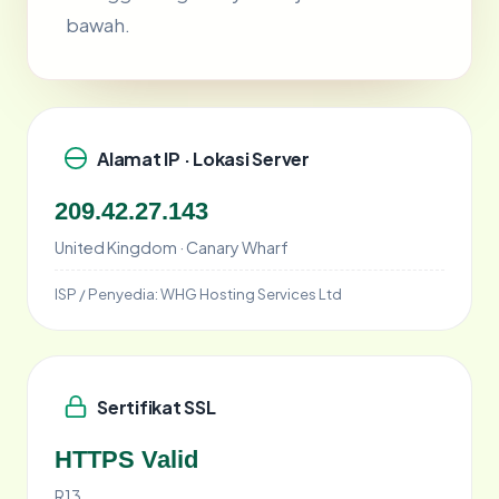
bawah.
Alamat IP · Lokasi Server
209.42.27.143
United Kingdom · Canary Wharf
ISP / Penyedia:
WHG Hosting Services Ltd
Sertifikat SSL
HTTPS Valid
R13