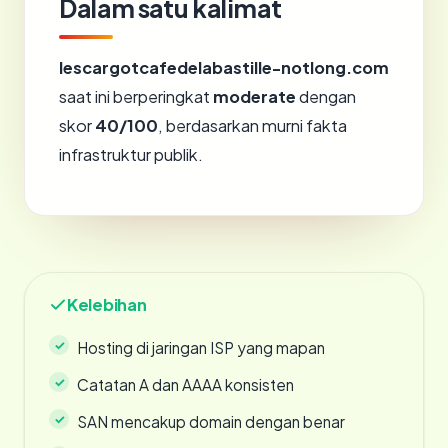
Dalam satu kalimat
lescargotcafedelabastille-notlong.com
saat ini berperingkat
moderate
dengan
skor
40/100
, berdasarkan murni fakta
infrastruktur publik.
Kelebihan
Hosting di jaringan ISP yang mapan
Catatan A dan AAAA konsisten
SAN mencakup domain dengan benar