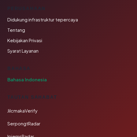
PERUSAHAAN
Didukung infrastruktur tepercaya
Tentang
Kebijakan Privasi
Syarat Layanan
BAHASA
Bahasa Indonesia
TAUTAN SAHABAT
JilcmakaVerify
SerpongtRadar
IpiemsRadar