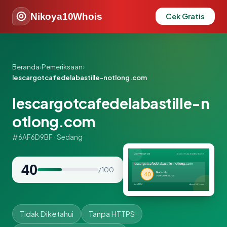
Nikoya10Whois
Cek Gratis
Beranda
›
Pemeriksaan
›
lescargotcafedelabastille-notlong.com
lescargotcafedelabastille-n
otlong.com
#6AF6D9BF · Sedang
40
/ 100
Tidak Diketahui
Tanpa HTTPS