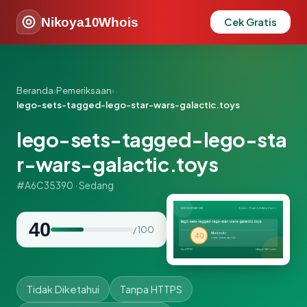
Nikoya10Whois
Cek Gratis
Beranda
›
Pemeriksaan
›
lego-sets-tagged-lego-star-wars-galactic.toys
lego-sets-tagged-lego-sta
r-wars-galactic.toys
#A6C35390 · Sedang
40
/ 100
Tidak Diketahui
Tanpa HTTPS