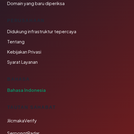
Domain yang baru diperiksa
PERUSAHAAN
Didukung infrastruktur tepercaya
Tentang
Kebijakan Privasi
Syarat Layanan
BAHASA
Bahasa Indonesia
TAUTAN SAHABAT
JilcmakaVerify
SerpongtRadar