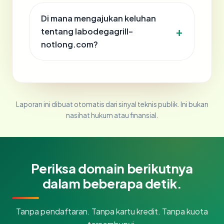
Di mana mengajukan keluhan
tentang labodegagrill-
notlong.com?
Laporan ini dibuat otomatis dari sinyal teknis publik. Ini bukan
nasihat hukum atau finansial.
Periksa domain berikutnya
dalam beberapa detik.
Tanpa pendaftaran. Tanpa kartu kredit. Tanpa kuota