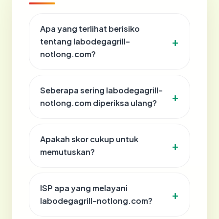
Apa yang terlihat berisiko
tentang labodegagrill-
notlong.com?
Seberapa sering labodegagrill-
notlong.com diperiksa ulang?
Apakah skor cukup untuk
memutuskan?
ISP apa yang melayani
labodegagrill-notlong.com?