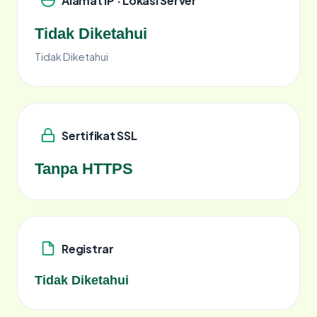
Alamat IP · Lokasi Server
Tidak Diketahui
Tidak Diketahui
Sertifikat SSL
Tanpa HTTPS
Registrar
Tidak Diketahui