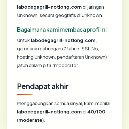
labodegagrill-notlong.com
di jaringan
Unknown, secara geografis di Unknown.
Bagaimana kami membaca profil ini
Untuk
labodegagrill-notlong.com
,
gambaran gabungan (? tahun, SSL No,
hosting Unknown, pendaftaran Unknown)
jatuh dalam pita "moderate".
Pendapat akhir
Menggabungkan semua sinyal, kami menilai
labodegagrill-notlong.com
di
40/100
(
moderate
).