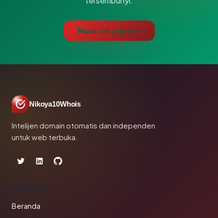
tersembunyi.
Mulai cek gratis →
Nikoya10Whois
Intelijen domain otomatis dan independen
untuk web terbuka.
PRODUK
Beranda