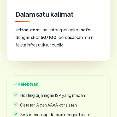
Dalam satu kalimat
ktitan.com
saat ini berperingkat
safe
dengan skor
60/100
, berdasarkan murni
fakta infrastruktur publik.
Kelebihan
Hosting di jaringan ISP yang mapan
Catatan A dan AAAA konsisten
SAN mencakup domain dengan benar