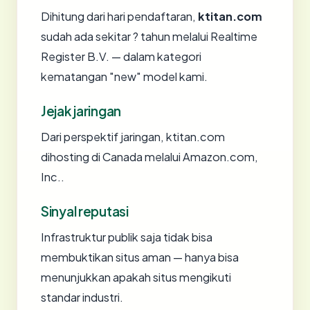
Dihitung dari hari pendaftaran,
ktitan.com
sudah ada sekitar ? tahun melalui Realtime
Register B.V. — dalam kategori
kematangan "new" model kami.
Jejak jaringan
Dari perspektif jaringan, ktitan.com
dihosting di Canada melalui Amazon.com,
Inc..
Sinyal reputasi
Infrastruktur publik saja tidak bisa
membuktikan situs aman — hanya bisa
menunjukkan apakah situs mengikuti
standar industri.