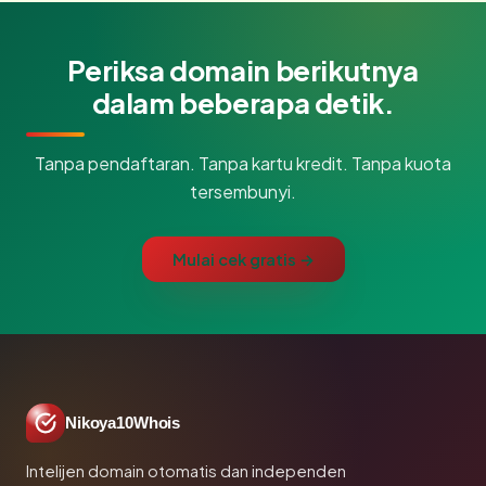
Periksa domain berikutnya
dalam beberapa detik.
Tanpa pendaftaran. Tanpa kartu kredit. Tanpa kuota
tersembunyi.
Mulai cek gratis →
Nikoya10Whois
Intelijen domain otomatis dan independen