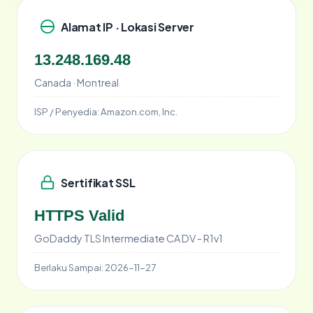
Alamat IP · Lokasi Server
13.248.169.48
Canada · Montreal
ISP / Penyedia:
Amazon.com, Inc.
Sertifikat SSL
HTTPS Valid
GoDaddy TLS Intermediate CA DV - R1v1
Berlaku Sampai:
2026-11-27