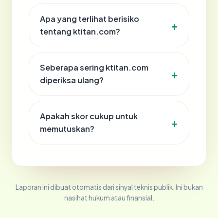
Apa yang terlihat berisiko
tentang ktitan.com?
Seberapa sering ktitan.com
diperiksa ulang?
Apakah skor cukup untuk
memutuskan?
Laporan ini dibuat otomatis dari sinyal teknis publik. Ini bukan
nasihat hukum atau finansial.