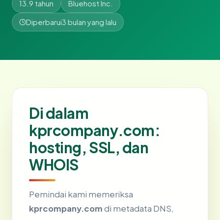
13.9 tahun
Bluehost Inc.
Diperbarui
3 bulan yang lalu
Di dalam
kprcompany.com:
hosting, SSL, dan
WHOIS
Pemindai kami memeriksa
kprcompany.com
di metadata DNS,