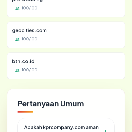
100/100
US
geocities.com
100/100
US
btn.co.id
100/100
US
Pertanyaan Umum
Apakah kprcompany.com aman