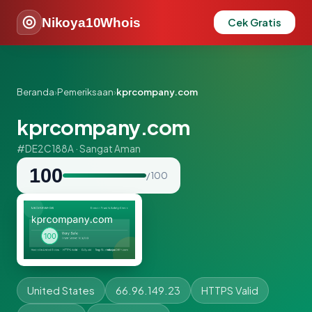
Nikoya10Whois
Cek Gratis
Beranda
›
Pemeriksaan
›
kprcompany.com
kprcompany.com
#DE2C188A · Sangat Aman
100
/ 100
United States
66.96.149.23
HTTPS Valid