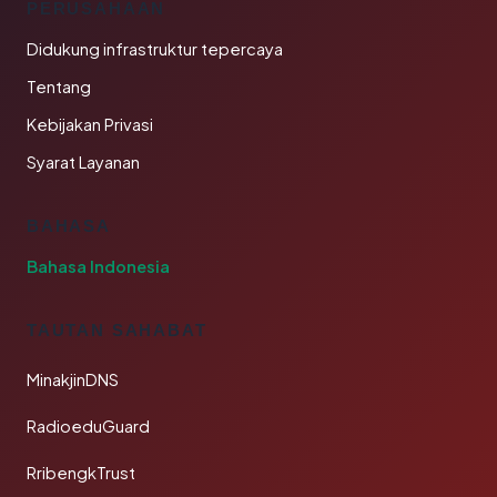
PERUSAHAAN
Didukung infrastruktur tepercaya
Tentang
Kebijakan Privasi
Syarat Layanan
BAHASA
Bahasa Indonesia
TAUTAN SAHABAT
MinakjinDNS
RadioeduGuard
RribengkTrust