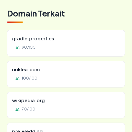
Domain Terkait
gradle.properties
90/100
US
nuklea.com
100/100
US
wikipedia.org
70/100
US
pre.wedding